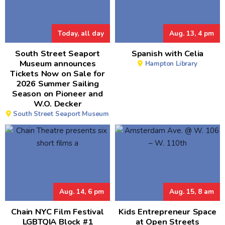
Today, all day
Aug. 13, 4 pm
South Street Seaport
Spanish with Celia
Museum announces
Hampton Library
Tickets Now on Sale for
2026 Summer Sailing
Season on Pioneer and
W.O. Decker
South Street Seaport Museum
Aug. 14, 6 pm
Aug. 15, 8 am
Chain NYC Film Festival
Kids Entrepreneur Space
LGBTQIA Block #1
at Open Streets