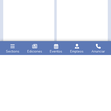
Sections
Ediciones
Eventos
Empleos
Anunciar
Caribbean Life
AMNY