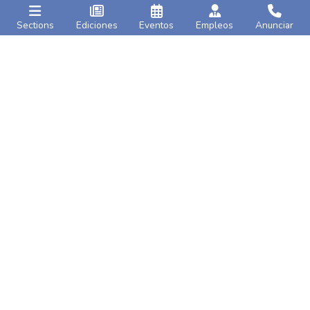
Sections
Ediciones
Eventos
Empleos
Anunciar
Caribbean Life
AMNY
Inaugural Jamaica Day
Third body discovered in
Parade kicks off in
rubble of Bronx
five-
Brooklyn
on Saturday
alarm fire