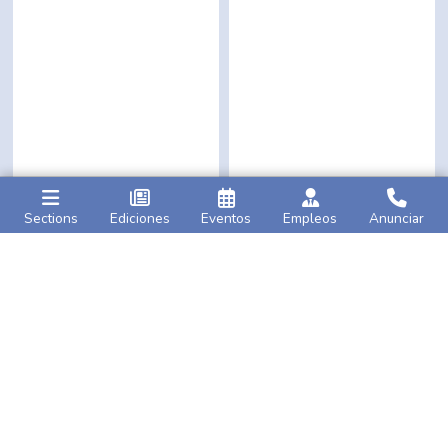
Sections
Ediciones
Eventos
Empleos
Anunciar
Caribbean Life
AMNY
Jamaica’s
struggle to
NYCFC open their
become a republic drags
Leagues Cup Campaign
on amid calls for
urgent
with a 2-0 win against
talks
Santos Laguna