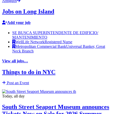
Antiguos
Jobs on Long Island
Add your job
SE BUSCA SUPERINTENDENTE DE EDIFICIO/
MANTENIMIENTO
WellLife Network
Registered Nurse
Metropolitan Commercial Bank
Universal Banker, Great
Neck Branch
View all jobs…
Things to do in NYC
Post an Event
Today, all day
South Street Seaport Museum announces
Tickets Now on Sale for 2026 Summer