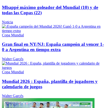
Mbappé máximo goleador del Mundial (10) y de
todas las
Copas (22)
Noticia
Copa Mundial
Gran final en NY/NJ: España campeón al vencer 1-
0 a Argentina en
tiempo extra
Walter Garcés
Copa Mundial
Mundial 2026 : España, plantilla de jugadores y
calendario
de juegos
Walter Garcés