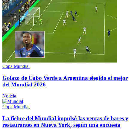
Copa Mundial
Golazo de Cabo Verde a Argentina elegido el mejor
del
Mundial 2026
Noticia
Copa Mundial
La fiebre del Mundial impulsó las ventas de bares y
restaurantes
en Nueva York, según
una encuesta