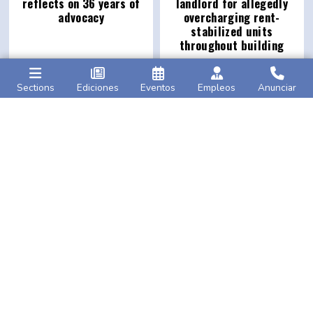
reflects on 36 years
of
landlord for allegedly
advocacy
overcharging
rent-
stabilized
units
throughout
building
Sections
Ediciones
Eventos
Empleos
Anunciar