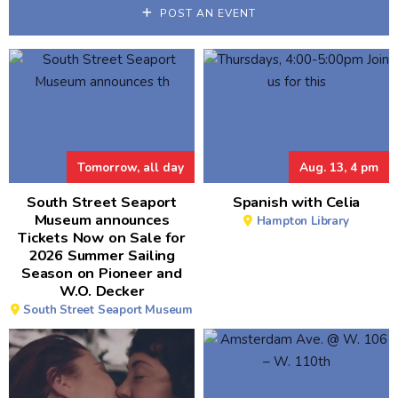
POST AN EVENT
Tomorrow, all day
Aug. 13, 4 pm
South Street Seaport
Spanish with Celia
Museum announces
Hampton Library
Tickets Now on Sale for
2026 Summer Sailing
Season on Pioneer and
W.O. Decker
South Street Seaport Museum