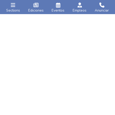
Sections
Ediciones
Eventos
Empleos
Anunciar
Caribbean Life
AMNY
Inaugural Jamaica Day
Third body discovered in
Parade kicks off in
rubble of Bronx
five-
Brooklyn
on Saturday
alarm fire