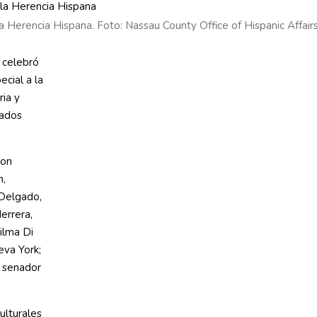
Herencia Hispana. Foto: Nassau County Office of Hispanic Affair
 celebró
cial a la
ria y
tados
con
n,
Delgado,
errera,
ilma Di
eva York;
l senador
ulturales