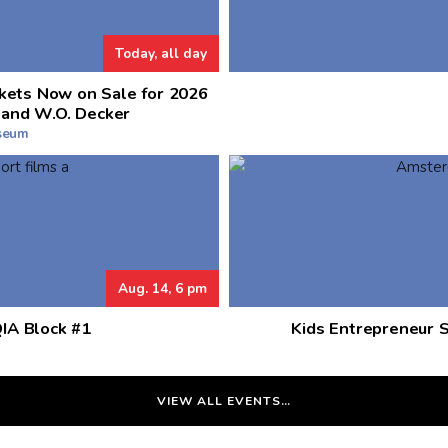
Today, all day
kets Now on Sale for 2026
 and W.O. Decker
useum
Aug. 14, 6 pm
QIA Block #1
Kids Entrepreneur 
VIEW ALL EVENTS…