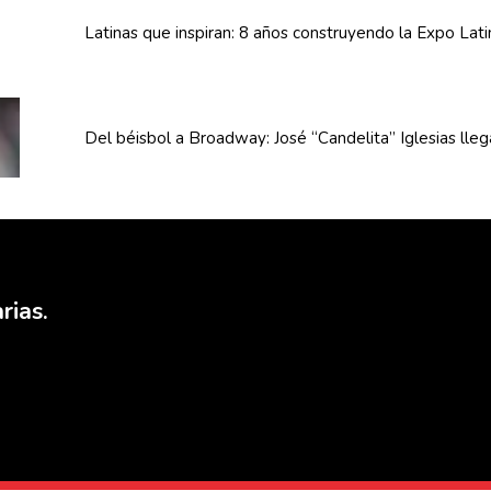
Latinas que inspiran: 8 años
construyendo
la Expo Lat
Del béisbol a Broadway: José
“Candelita”
Iglesias lle
rias.