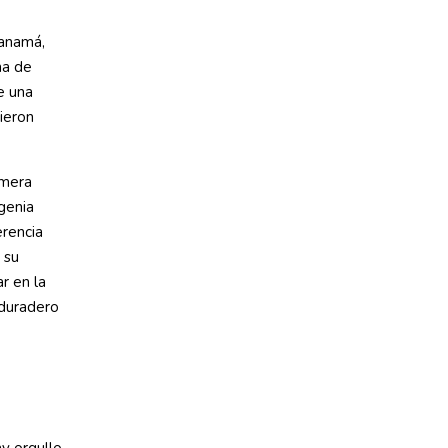
Panamá,
na de
e una
ieron
imera
genia
erencia
 su
ar en la
 duradero
y orgullo