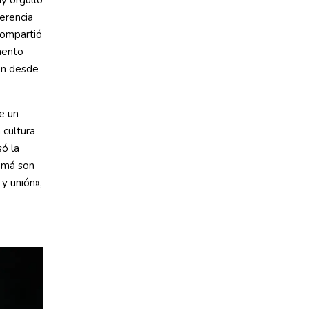
erencia
compartió
mento
on desde
e un
 cultura
só la
amá son
y unión»,