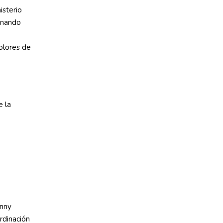
isterio
inando
olores de
anny
ordinación