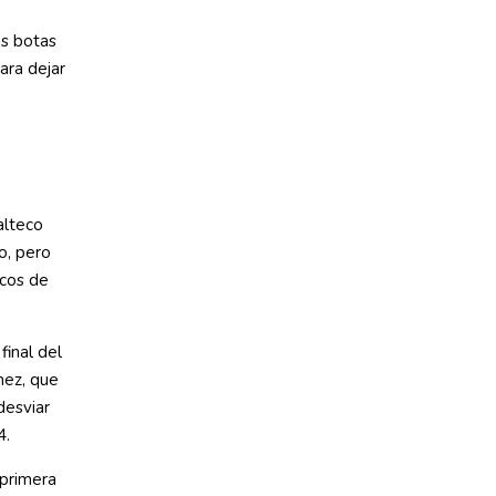
as botas
ara dejar
alteco
o, pero
rcos de
final del
nez, que
desviar
4.
 primera