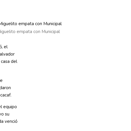
Miguelito empata con Municipal
, el
Salvador
 casa del
de
idaron
cacaf.
el equipo
vo su
da venció