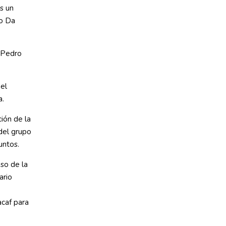
s un
io Da
o Pedro
 el
a.
ción de la
del grupo
untos.
so de la
ario
acaf para