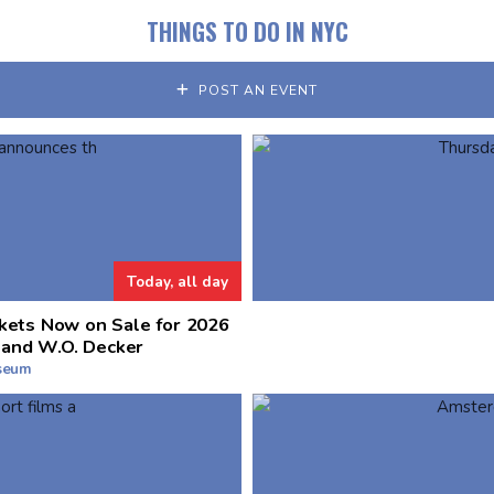
THINGS TO DO IN NYC
POST AN EVENT
Today, all day
kets Now on Sale for 2026
 and W.O. Decker
useum