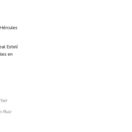
 Hércules
eal Estelí
ules en
Yair
o Ruiz