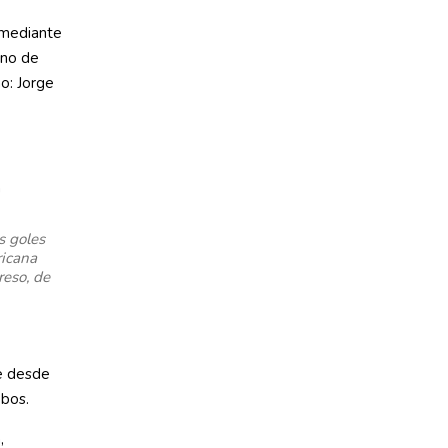
 mediante
uno de
o: Jorge
s goles
ricana
reso, de
te desde
obos.
,