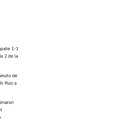
mpate 1-1
a 2 de la
minuto de
n Ruiz a
olmaron
l
o