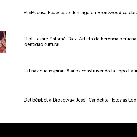
El «Pupusa Fest» este domingo en Brentwood celebra
Eliot Lazare
Salomé-Díaz:
Artista de herencia peruan
identidad cultural
Latinas que inspiran: 8 años
construyendo
la Expo Lat
Del béisbol a Broadway: José
“Candelita”
Iglesias lle