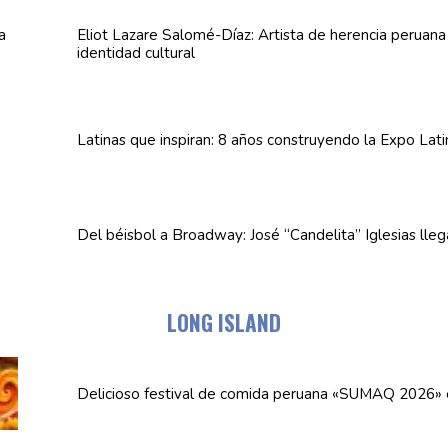
Eliot Lazare
Salomé-Díaz:
Artista de herencia peruan
identidad cultural
Latinas que inspiran: 8 años
construyendo
la Expo Lat
Del béisbol a Broadway: José
“Candelita”
Iglesias lle
LONG ISLAND
Delicioso festival de comida peruana «SUMAQ 2026»