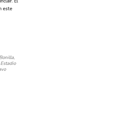
clair. El
n este
onilla,
 Estadio
avo