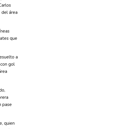
Carlos
 del área
íneas
mates que
esuelto a
 con gol
área
do,
brera
un pase
e, quien