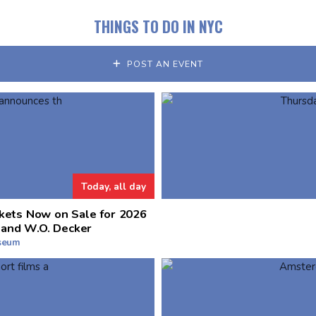
THINGS TO DO IN NYC
POST AN EVENT
Today, all day
kets Now on Sale for 2026
 and W.O. Decker
useum