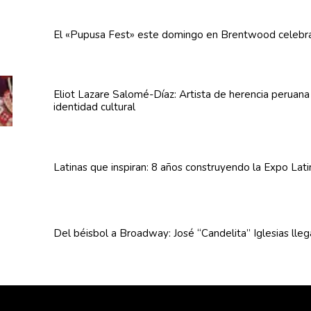
El «Pupusa Fest» este domingo en Brentwood celebra
Eliot Lazare
Salomé-Díaz:
Artista de herencia peruan
identidad cultural
Latinas que inspiran: 8 años
construyendo
la Expo Lat
Del béisbol a Broadway: José
“Candelita”
Iglesias lle