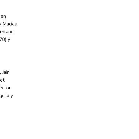
hen
y Macías,
Serrano
78) y
 Jair
fet
éctor
guila y