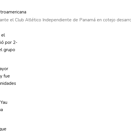
ante el Club Atlético Independiente de Panamá en cotejo desarr
 el
ió por 2-
el grupo
ayor
 y fue
unidades
 Yau
ua
 que