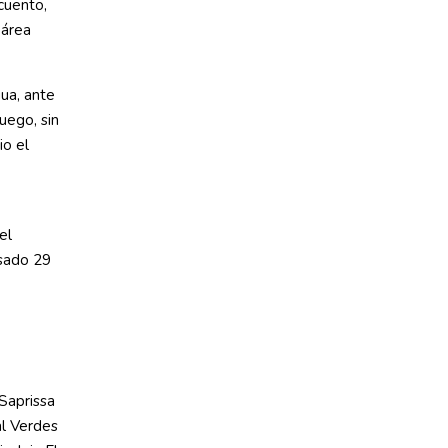
cuento,
 área
ua, ante
uego, sin
io el
el
asado 29
Saprissa
al Verdes