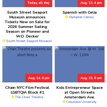
Today, all day
Aug. 13, 4 pm
South Street Seaport
Spanish with Celia
Museum announces
Hampton Library
Tickets Now on Sale for
2026 Summer Sailing
Season on Pioneer and
W.O. Decker
South Street Seaport Museum
Aug. 14, 6 pm
Aug. 15, 8 am
Chain NYC Film Festival
Kids Entrepreneur Space
LGBTQIA Block #1
at Open Streets
Amsterdam Ave.
The Chain Theatre
Columbia University