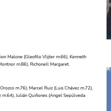
on Malone (Gleofilo Vlijter m.66), Kenneth
Montnor m.86), Richonell Margaret.
 Orozco m.76); Marcel Ruiz (Luis Chávez m.72),
z m.64), Julián Quiñones (Angel Sepúlveda