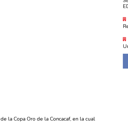
S
E
R
Un
 de la Copa Oro de la Concacaf, en la cual