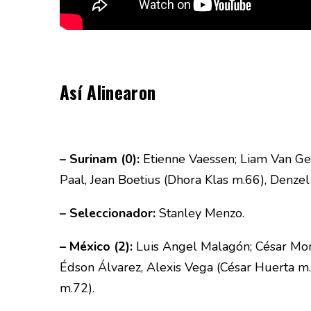
Así Alinearon
– Surinam (0):
Etienne Vaessen; Liam Van Gel
Paal, Jean Boetius (Dhora Klas m.66), Denze
– Seleccionador:
Stanley Menzo.
– México (2):
Luis Angel Malagón; César Mont
Édson Álvarez, Alexis Vega (César Huerta m
m.72).