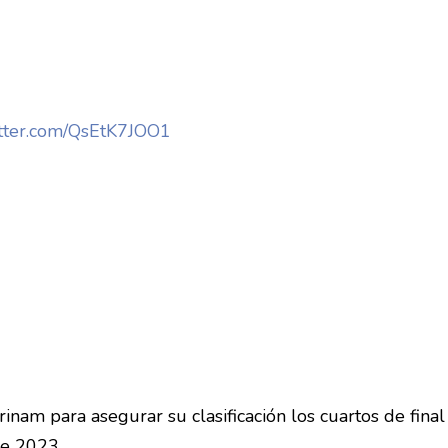
itter.com/QsEtK7JOO1
inam para asegurar su clasificación los cuartos de final
de 2023.