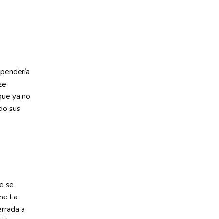
ependería
ze
que ya no
ndo sus
e se
ra: La
errada a