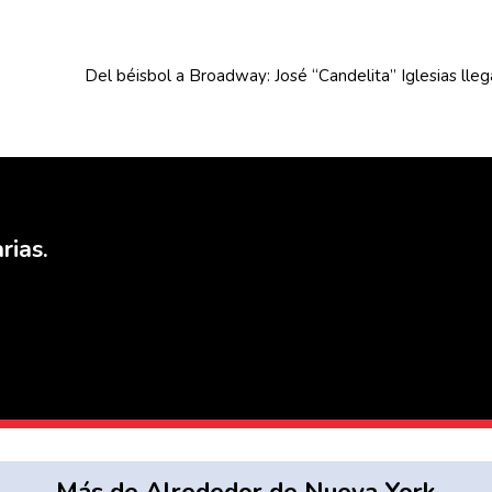
Del béisbol a Broadway: José
“Candelita”
Iglesias lle
rias.
Más de Alrededor de Nueva York