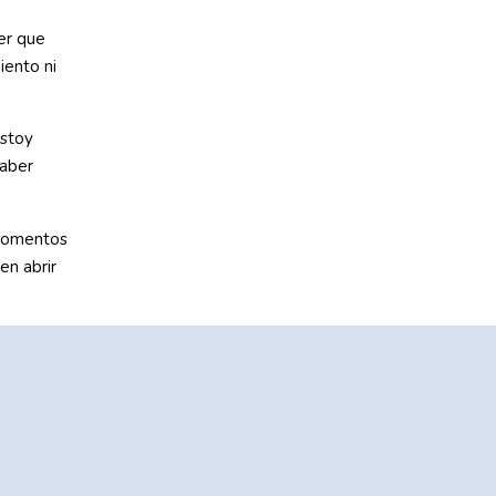
er que
iento ni
Estoy
haber
 momentos
en abrir