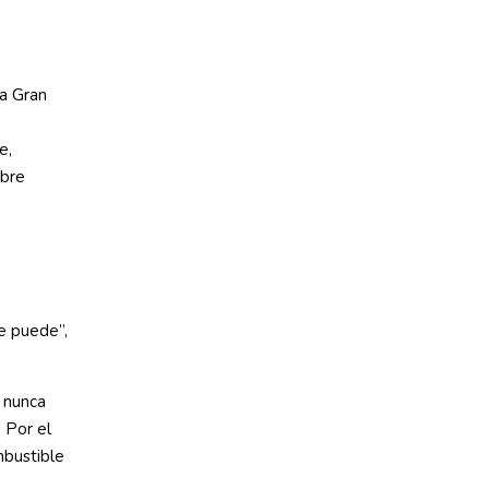
a Gran
e,
obre
se puede”,
 nunca
. Por el
mbustible