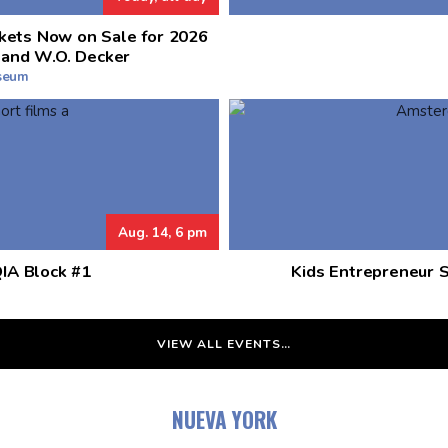
kets Now on Sale for 2026
 and W.O. Decker
useum
Aug. 14, 6 pm
QIA Block #1
Kids Entrepreneur 
VIEW ALL EVENTS…
NUEVA YORK