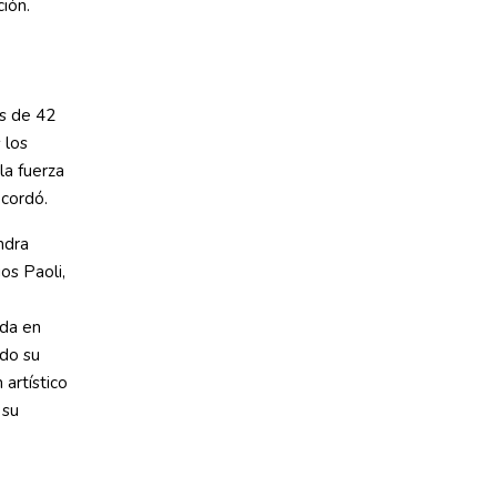
ión.
os de 42
 los
la fuerza
ecordó.
ndra
os Paoli,
ida en
ndo su
artístico
 su