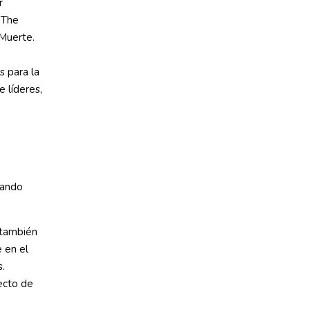
r
 The
Muerte.
s para la
 líderes,
uando
 también
 en el
s.
ecto de