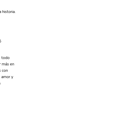
historia.
ó
, todo
r más en
s con
e amor y
a