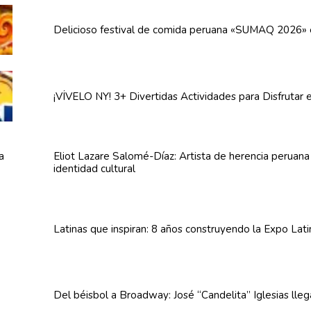
Delicioso festival de comida peruana «SUMAQ 2026»
¡VÍVELO NY! 3+ Divertidas
Actividades
para Disfrutar 
Eliot Lazare
Salomé-Díaz:
Artista de herencia peruan
identidad cultural
Latinas que inspiran: 8 años
construyendo
la Expo Lat
Del béisbol a Broadway: José
“Candelita”
Iglesias lle