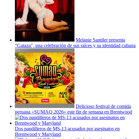
Melanie Santiler presenta
“Gataza”,
una
celebración
de sus raíces y su identidad cubana
Delicioso festival de comida
peruana «SUMAQ 2026» este fin de semana en Brentwood
Dos
pandilleros
de MS-13 acusados por asesinatos en
Brentwood y Maryland