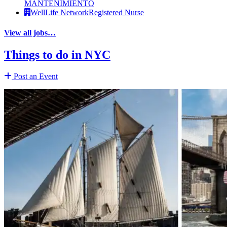
MANTENIMIENTO
WellLife Network
Registered Nurse
View all jobs…
Things to do in NYC
Post an Event