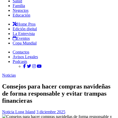
Salud
Familia
Negocios
Educación
Home Pros
Edición digital
La Entrevista
Eventos
Copa Mundial
Contactos
Avisos Legales
Podcasts
Noticias
Consejos para hacer compras navideñas
de forma responsable y evitar trampas
financieras
Noticia Long Island
3 diciembre 2025