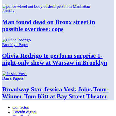
AMNY
Man found dead on Bronx street in
possible
overdose: cops
Brooklyn Paper
Olivia Rodrigo to perform surprise
1-
night-only
show at Warsaw
in Brooklyn
Dan’s Papers
Broadway Star Jessica Vosk Joins
Tony-
Winner
Tom Kitt at Bay
Street Theater
Contactos
Edición digital