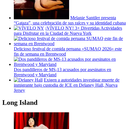
Melanie Santiler presenta
“Gataza”,
una
celebración
de sus raíces y su identidad cubana
¡VÍVELO NY! 3+ Divertidas
Actividades
para Disfrutar en la Ciudad de Nueva York
Delicioso festival de comida peruana «SUMAQ 2026» este
fin de semana en Brentwood
Dos
pandilleros
de MS-13 acusados por asesinatos en
Brentwood y Maryland
Exigen a
autoridades
investigar muerte de
inmigrante bajo custodia de ICE en Delaney Hall, Nueva
Jersey
Long Island