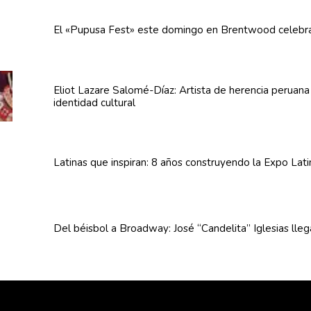
El «Pupusa Fest» este domingo en Brentwood celebra
Eliot Lazare
Salomé-Díaz:
Artista de herencia peruan
identidad cultural
Latinas que inspiran: 8 años
construyendo
la Expo Lat
Del béisbol a Broadway: José
“Candelita”
Iglesias lle