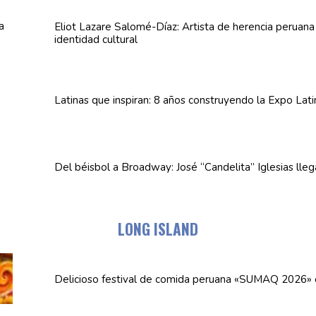
Eliot Lazare
Salomé-Díaz:
Artista de herencia peruan
identidad cultural
Latinas que inspiran: 8 años
construyendo
la Expo Lat
Del béisbol a Broadway: José
“Candelita”
Iglesias lle
LONG ISLAND
Delicioso festival de comida peruana «SUMAQ 2026»