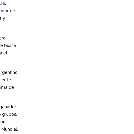
lia
,
nador de
a y
era
ue busca
a el
argentino
lmente
cima de
 ganador
e grupos,
con
 Mundial.