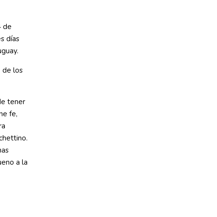
4 de
s días
uguay.
 de los
de tener
ne fe,
ra
chettino.
mas
ueno a la