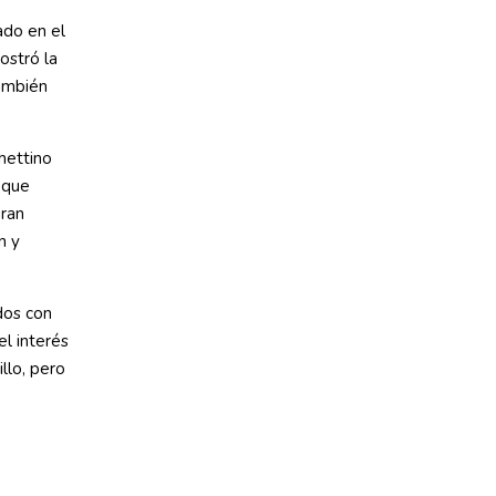
ado en el
ostró la
ambién
hettino
 que
gran
n y
dos con
l interés
llo, pero