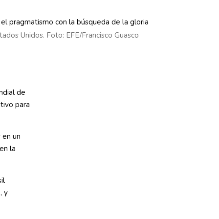
stados Unidos. Foto: EFE/Francisco Guasco
dial de
tivo para
 en un
en la
il
, y