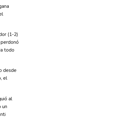
 gana
el
dor (1-2)
e perdonó
ra todo
co desde
, el
uió al
o un
nti