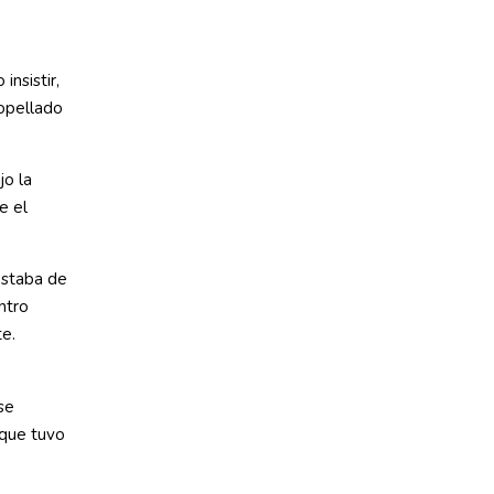
insistir,
ropellado
jo la
e el
estaba de
ntro
e.
se
 que tuvo