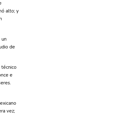
e
ó alto; y
n
e un
ludio de
 técnico
once e
seres.
mexicano
era vez;