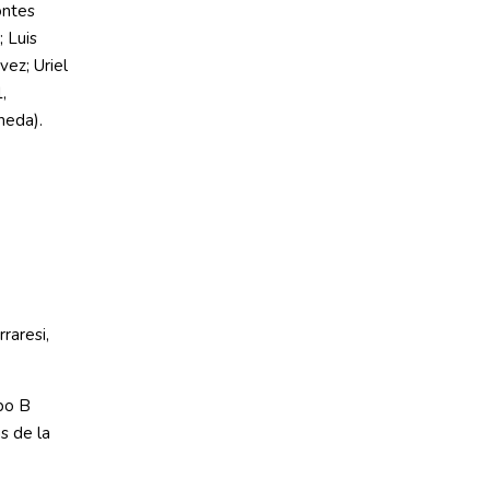
ontes
 Luis
ez; Uriel
,
neda).
raresi,
po B
s de la