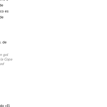
de
ico es
 de
n gol
 la Copa
ood
do «El