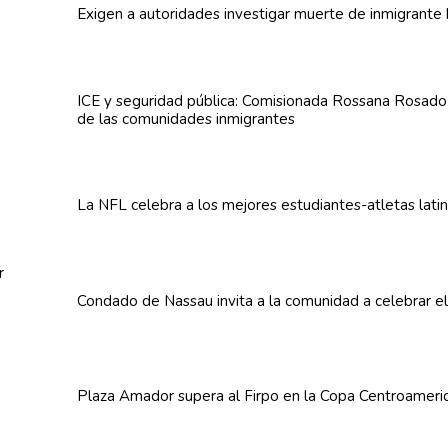
Exigen a
autoridades
investigar muerte de inmigrante 
ICE y seguridad pública:
Comisionada
Rossana Rosado a
de las
comunidades
inmigrantes
La NFL celebra a los mejores
estudiantes-atletas
lati
Condado de Nassau invita a la comunidad a celebrar e
Plaza Amador supera al Firpo en la Copa
Centroameri