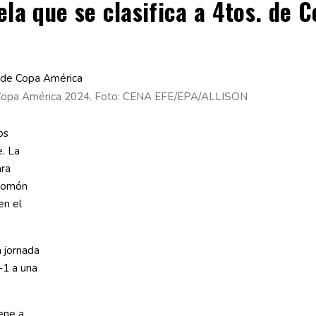
la que se clasifica a 4tos. de 
a Copa América 2024. Foto: CENA EFE/EPA/ALLISON
os
e. La
ara
alomón
en el
a jornada
-1 a una
ene a