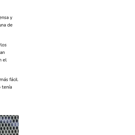
ensa y
 una de
rlos
ran
n el
más fácil.
 tenía