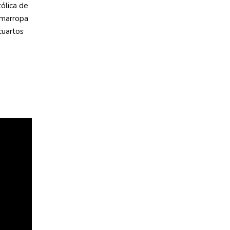
ólica de
emarropa
cuartos