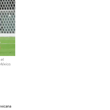
 el
México.
exicana