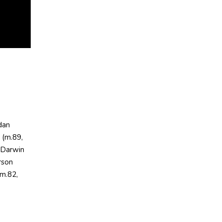
dan
 (m.89,
, Darwin
rson
(m.82,