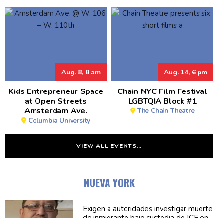
Aug. 8, 8 am
Aug. 14, 6 pm
Kids Entrepreneur Space
Chain NYC Film Festival
at Open Streets
LGBTQIA Block #1
Amsterdam Ave.
The Chain Theatre
Columbia University
VIEW ALL EVENTS…
NUEVA YORK
Exigen a
autoridades
investigar muerte
de inmigrante bajo custodia de ICE en