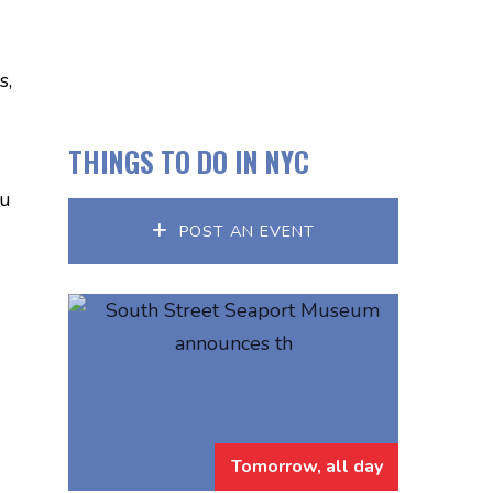
s,
THINGS TO DO IN NYC
su
POST AN EVENT
Tomorrow, all day