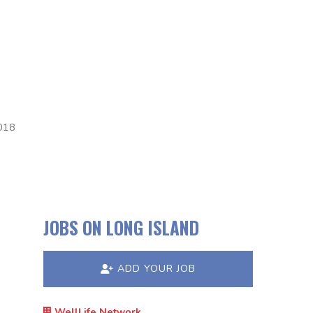
018
JOBS ON LONG ISLAND
ADD YOUR JOB
WellLife Network