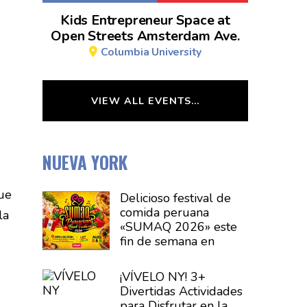
Kids Entrepreneur Space at
Open Streets Amsterdam Ave.
Columbia University
VIEW ALL EVENTS…
NUEVA YORK
que
Delicioso festival de
comida peruana
la
«SUMAQ 2026» este
fin de semana en
Brentwood
¡VÍVELO NY! 3+
Divertidas
Actividades
para Disfrutar en la