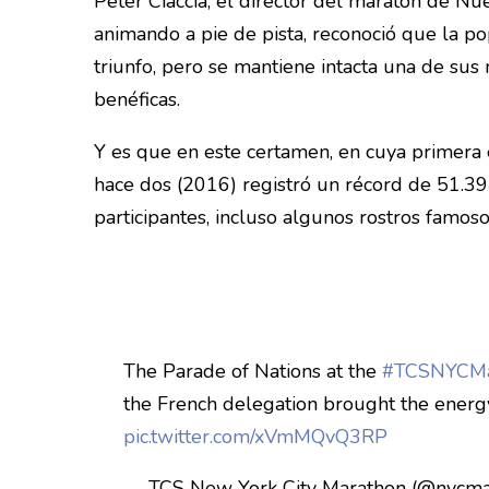
Peter Ciaccia, el director del maratón de N
animando a pie de pista, reconoció que la p
triunfo, pero se mantiene intacta una de sus
benéficas.
Y es que en este certamen, en cuya primera 
hace dos (2016) registró un récord de 51.39
participantes, incluso algunos rostros famoso
The Parade of Nations at the
#TCSNYCMa
the French delegation brought the energ
pic.twitter.com/xVmMQvQ3RP
— TCS New York City Marathon (@nycm