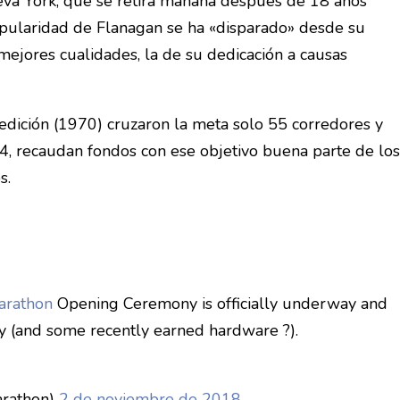
ueva York, que se retira mañana después de 18 años
opularidad de Flanagan se ha «disparado» desde su
 mejores cualidades, la de su dedicación a causas
edición (1970) cruzaron la meta solo 55 corredores y
4, recaudan fondos con ese objetivo buena parte de los
s.
rathon
Opening Ceremony is officially underway and
y (and some recently earned hardware ?).
arathon)
2 de noviembre de 2018