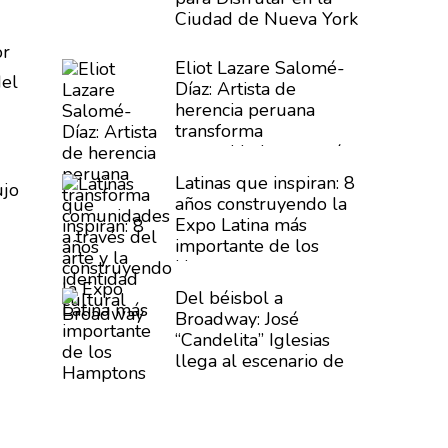
Ciudad de Nueva York
or
Eliot Lazare
Salomé-
del
Díaz:
Artista de
herencia peruana
transforma
comunidades
a través
del arte y la identidad
Latinas que inspiran: 8
ujo
cultural
años
construyendo
la
Expo Latina más
importante de los
Hamptons
Del béisbol a
Broadway: José
“Candelita”
Iglesias
llega al escenario de
Buena Vista Social
Club