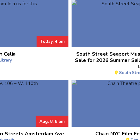
Today, 4 pm
h Celia
South Street Seaport Mu
Sale for 2026 Summer Sai
ibrary
South Str
Aug. 8, 8 am
en Streets Amsterdam Ave.
Chain NYC Film Fe