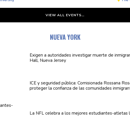
iversity
The 
VIEW ALL EVENTS…
NUEVA YORK
Exigen a
autoridades
investigar muerte de inmigra
Hall, Nueva Jersey
ICE y seguridad pública:
Comisionada
Rossana Rosa
proteger la confianza de las
comunidades
inmigran
La NFL celebra a los mejores
estudiantes-atletas
l