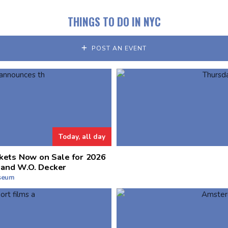
THINGS TO DO IN NYC
POST AN EVENT
Today, all day
kets Now on Sale for 2026
 and W.O. Decker
useum