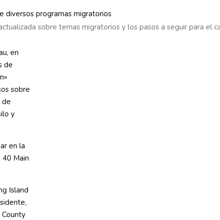
actualizada sobre temas migratorios y los pasos a seguir para el c
au, en
s de
ón»
sos sobre
s de
ilo y
ar en la
a 40 Main
ng Island
sidente,
u County