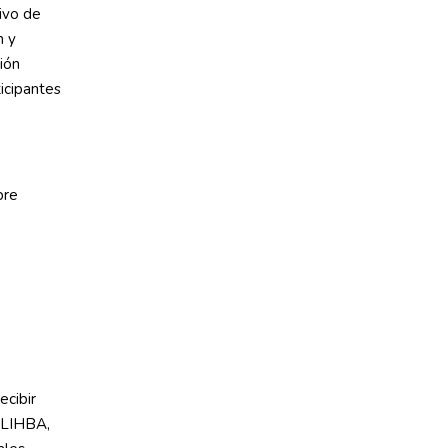
tivo de
n y
ión
icipantes
ecibir
e LIHBA,