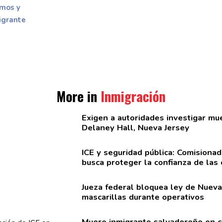
amos y
igrante
More in
Inmigración
Exigen a
autoridades
investigar mue
Delaney Hall, Nueva Jersey
ICE y seguridad pública:
Comisionad
busca proteger la confianza de las
Jueza federal bloquea ley de Nueva
mascarillas
durante operativos
Muere inmigrante
salvadoreño
en c