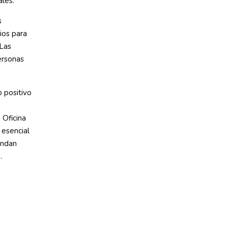
les.
s
ios para
 Las
personas
 positivo
 Oficina
 esencial
endan
.