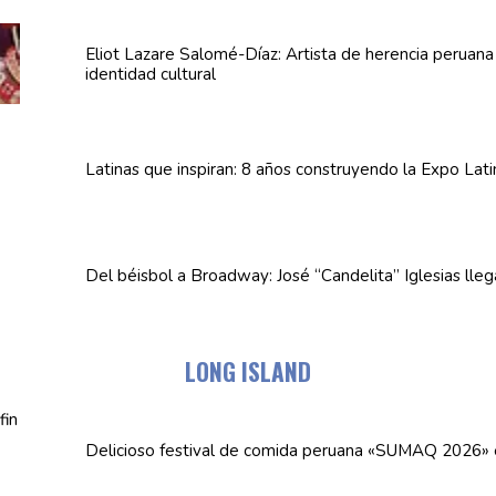
Eliot Lazare
Salomé-Díaz:
Artista de herencia peruan
identidad cultural
Latinas que inspiran: 8 años
construyendo
la Expo Lat
Del béisbol a Broadway: José
“Candelita”
Iglesias lle
LONG ISLAND
Delicioso festival de comida peruana «SUMAQ 2026»