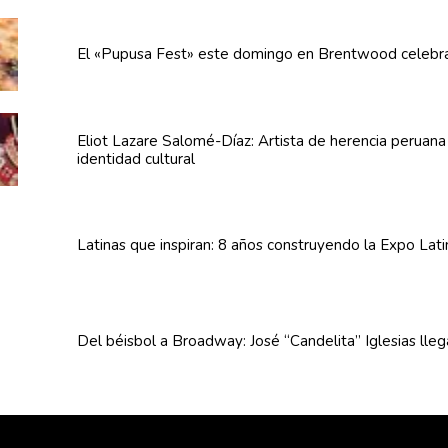
El «Pupusa Fest» este domingo en Brentwood celebra
Eliot Lazare
Salomé-Díaz:
Artista de herencia peruan
identidad cultural
Latinas que inspiran: 8 años
construyendo
la Expo Lat
Del béisbol a Broadway: José
“Candelita”
Iglesias lle