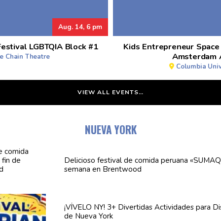
Aug. 14, 6 pm
Festival LGBTQIA Block #1
Kids Entrepreneur Space
Amsterdam 
e Chain Theatre
Columbia Univ
VIEW ALL EVENTS…
NUEVA YORK
Delicioso festival de comida peruana «SUMAQ
semana en Brentwood
¡VÍVELO NY! 3+ Divertidas
Actividades
para Di
de Nueva York