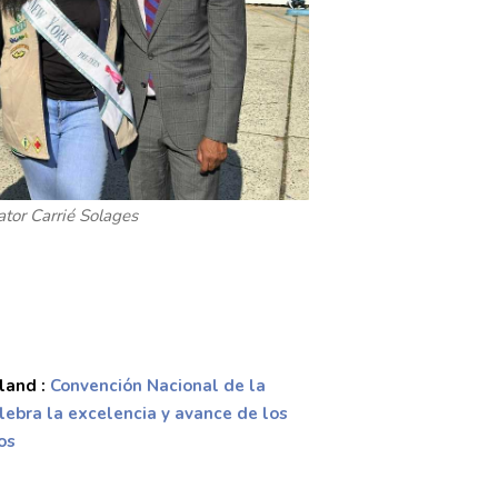
lator Carrié Solages
land :
Convención Nacional de la
ebra la excelencia y avance de los
os