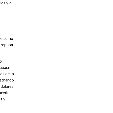
ios y el
los como
replicar
o
abajar
res de la
vechando
 dólares
cerlo:
es y