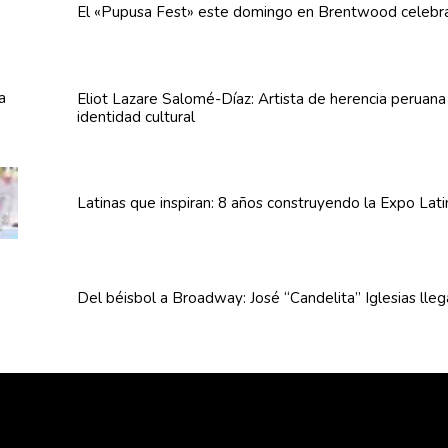
El «Pupusa Fest» este domingo en Brentwood celebra
Eliot Lazare
Salomé-Díaz:
Artista de herencia peruan
identidad cultural
Latinas que inspiran: 8 años
construyendo
la Expo Lat
Del béisbol a Broadway: José
“Candelita”
Iglesias lle