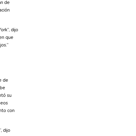
an de
ación
rk”, dijo
ien que
jos.”
e de
ebe
ntó su
neos
nto con
 dijo