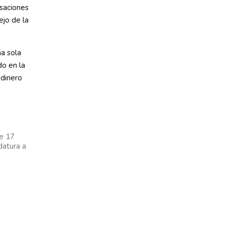
saciones
ejo de la
a sola
o en la
 dinero
e 17
datura a