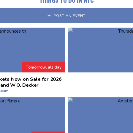
POST AN EVENT
Tomorrow, all day
kets Now on Sale for 2026
 and W.O. Decker
useum