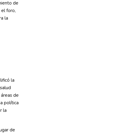
miento de
 el foro,
a la
ificó la
 salud
s áreas de
 política
r la
lugar de