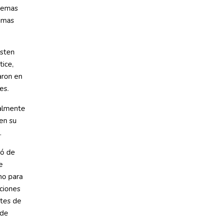
 temas
timas
rsten
tice,
aron en
es.
ialmente
en su
.
có de
e
 no para
aciones
rtes de
 de