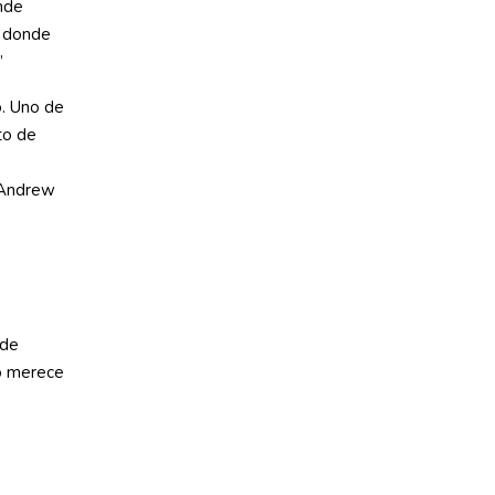
nde
, donde
”
o. Uno de
to de
 Andrew
 de
no merece