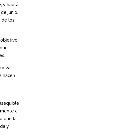
, y habrá
de junio.
 de los
objetivo
 que
es.
Nueva
e hacen
 asequible
almente a
jo que la
nda y