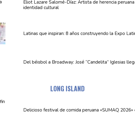
Eliot Lazare
Salomé-Díaz:
Artista de herencia peruan
identidad cultural
Latinas que inspiran: 8 años
construyendo
la Expo Lat
Del béisbol a Broadway: José
“Candelita”
Iglesias lle
LONG ISLAND
Delicioso festival de comida peruana «SUMAQ 2026»