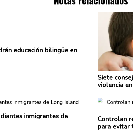
drán educación bilingüe en
Siete consej
violencia en
udiantes
inmigrantes
de
Controlan r
para evitar