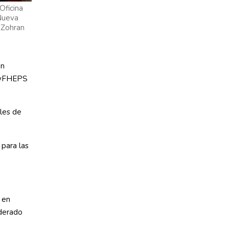
Oficina
 Nueva
e Zohran
en
ityFHEPS
les de
 para las
 en
iderado