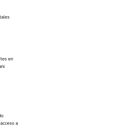
tales
ntes en
ni:
do
y acceso a