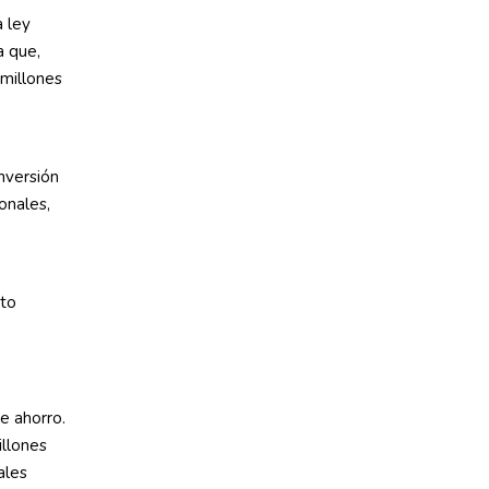
a ley
a que,
 millones
nversión
onales,
sto
e ahorro.
llones
ales