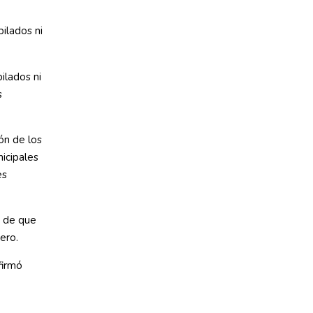
ilados ni
ilados ni
s
ón de los
nicipales
es
s de que
ero.
firmó