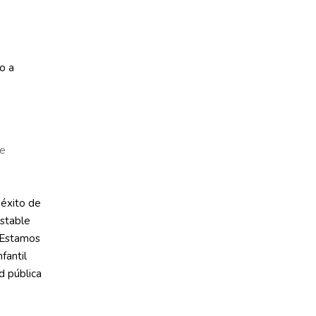
o a
de
 éxito de
estable
 “Estamos
fantil
d pública