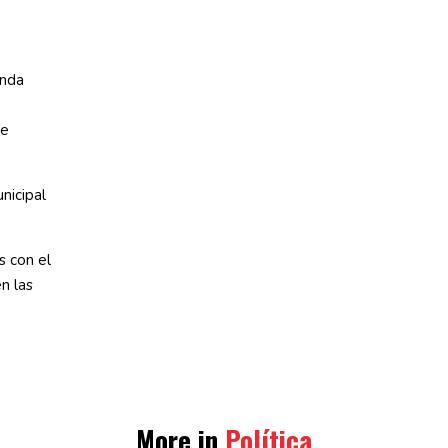
enda
de
nicipal
s con el
n las
More in
Política