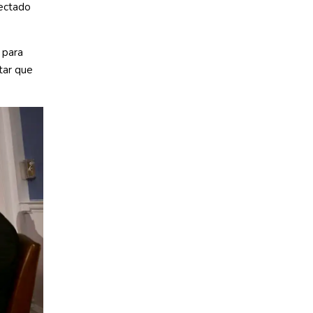
yectado
 para
itar que