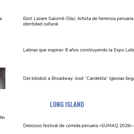
Eliot Lazare
Salomé-Díaz:
Artista de herencia peruan
identidad cultural
Latinas que inspiran: 8 años
construyendo
la Expo Lat
Del béisbol a Broadway: José
“Candelita”
Iglesias lle
LONG ISLAND
Delicioso festival de comida peruana «SUMAQ 2026»