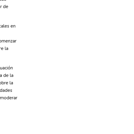
ar de
cales en
comenzar
re la
luación
a de la
obre la
ridades
a moderar