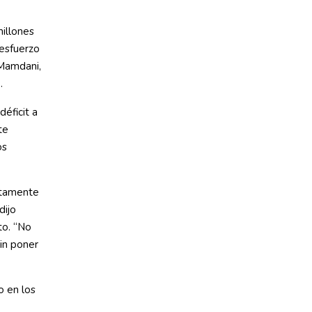
millones
 esfuerzo
 Mamdani,
.
déficit a
te
os
etamente
dijo
to. “No
sin poner
o en los