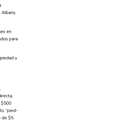
a
i Albany
nes en
ados para
opiedad y
l
irecta,
y $500
to “pied-
s de $5