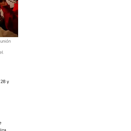
eunión
el
028 y
e
liza