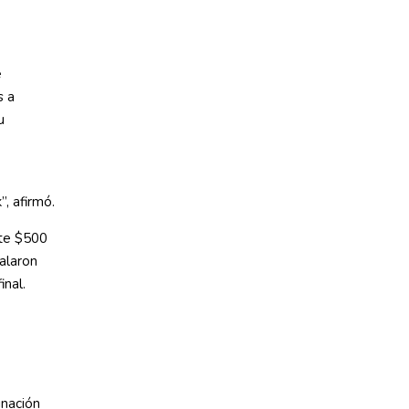
e
s a
u
”, afirmó.
nte $500
alaron
inal.
inación