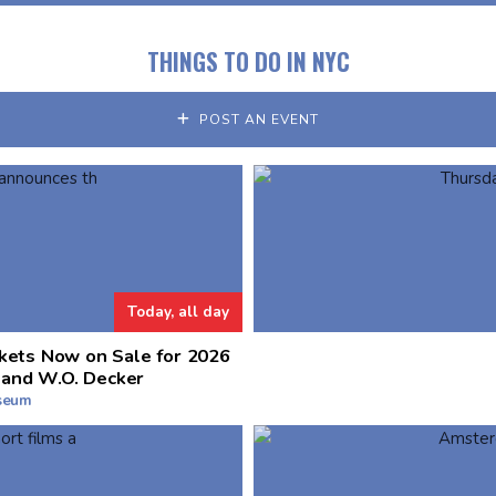
THINGS TO DO IN NYC
POST AN EVENT
Today, all day
kets Now on Sale for 2026
 and W.O. Decker
useum