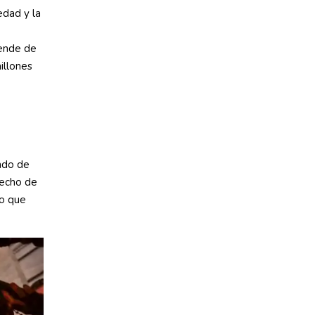
edad y la
pende de
illones
ndo de
hecho de
lo que