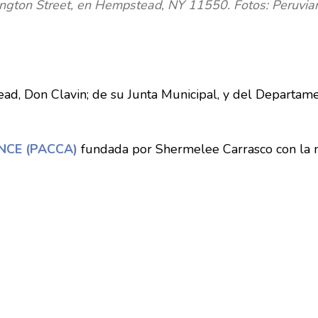
hington Street, en Hempstead, NY 11550. Fotos: Peruvi
ad, Don Clavin; de su Junta Municipal, y del Departam
ANCE (PACCA)
fundada por Shermelee Carrasco con la 