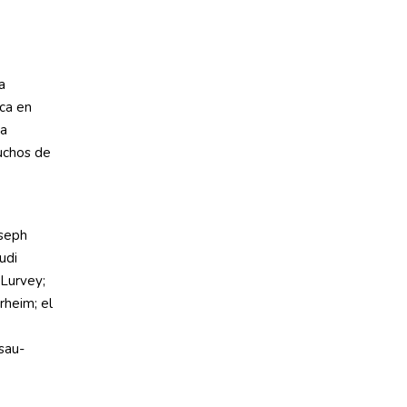
a
ica en
ra
uchos de
oseph
udi
Lurvey;
heim; el
sau-