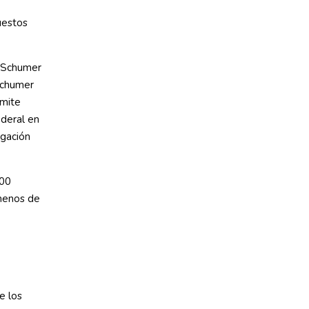
uestos
r Schumer
Schumer
ímite
ederal en
ogación
000
 menos de
e los