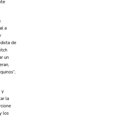
nte
a
al a
y
idista de
itch
ar un
eran,
quinos”,
 y
ar la
rcione
y los