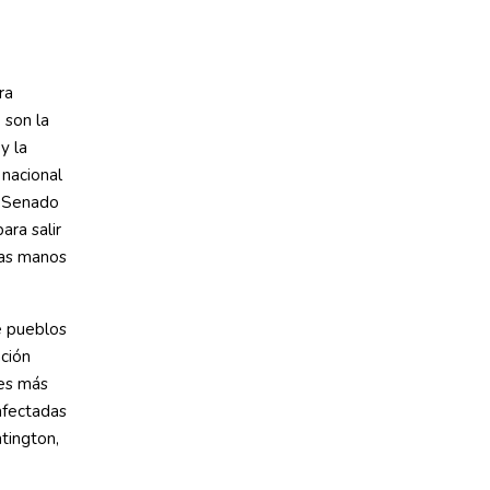
ra
 son la
y la
 nacional
l Senado
ara salir
las manos
e pueblos
ación
des más
afectadas
tington,