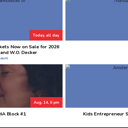
Today, all day
kets Now on Sale for 2026
 and W.O. Decker
useum
Aug. 14, 6 pm
QIA Block #1
Kids Entrepreneur 