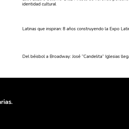
identidad cultural
Latinas que inspiran: 8 años
construyendo
la Expo Lat
Del béisbol a Broadway: José
“Candelita”
Iglesias lle
rias.