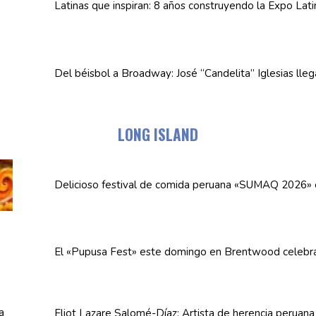
Latinas que inspiran: 8 años
construyendo
la Expo Lat
Del béisbol a Broadway: José
“Candelita”
Iglesias lle
LONG ISLAND
Delicioso festival de comida peruana «SUMAQ 2026»
El «Pupusa Fest» este domingo en Brentwood celebra
Eliot Lazare
Salomé-Díaz:
Artista de herencia peruan