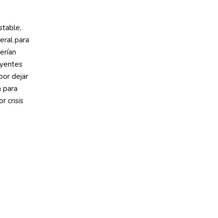
stable,
eral para
erían
uyentes
por dejar
a para
 crisis