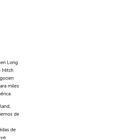
a en Long
e Mitch
egocien
ara miles
érica.
land,
iernos de
didas de
eve