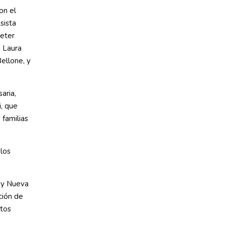
on el
sista
Peter
, Laura
ellone, y
aria,
i, que
 familias
 los
k y Nueva
ación de
itos