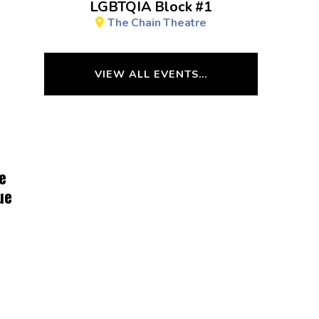
LGBTQIA Block #1
The Chain Theatre
VIEW ALL EVENTS…
e
ue