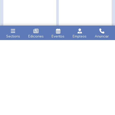
Sections
Ediciones
Eventos
Empleos
Anunciar
Caribbean Life
AMNY
Grenada boots Russian
Staten Island drug bust:
oil firm
for inaction
Seven men indicted for