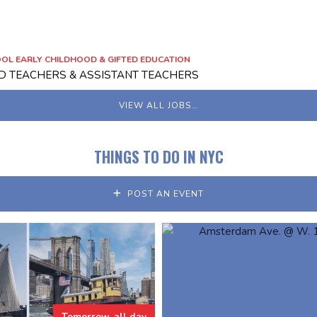
OL EARLY CHILDHOOD & GIFTED EDUCATION
ED TEACHERS & ASSISTANT TEACHERS
VIEW ALL JOBS…
THINGS TO DO IN NYC
POST AN EVENT
Tomorrow, all day