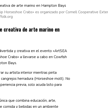
p Horseshoe Crabs» es organizado por Cornell Cooperative Exten
folk.org
he creativa de arte marino en
ivertida y creativa en el evento «ArtSEA
hoe Crabs» a llevarse a cabo en Cowfish
pton Bays.
ar su artista interior mientras pinta
cangrejos herradura (Horseshoe molt). No
periencia previa, solo acuda listo para
única que combina educación, arte,
te comida y bebidas en un ambiente