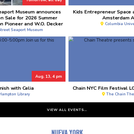
Seaport Museum announces
Kids Entrepreneur Space 
on Sale for 2026 Summer
Amsterdam A
on Pioneer and W.O. Decker
Columbia Unive
Street Seaport Museum
Aug. 13, 4 pm
nish with Celia
Chain NYC Film Festival 
Hampton Library
The Chain The
VIEW ALL EVENTS…
NUEVA YORK