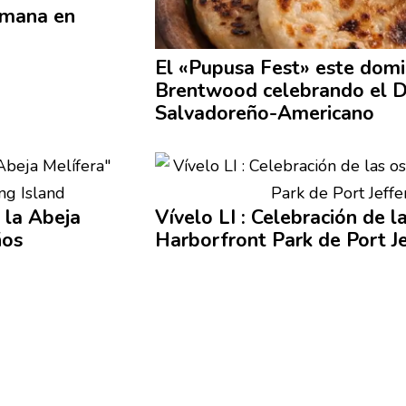
emana en
El «Pupusa Fest» este dom
Brentwood celebrando el D
Salvadoreño-Americano
e la Abeja
Vívelo LI :
Celebración
de la
ños
Harborfront
Park de Port J