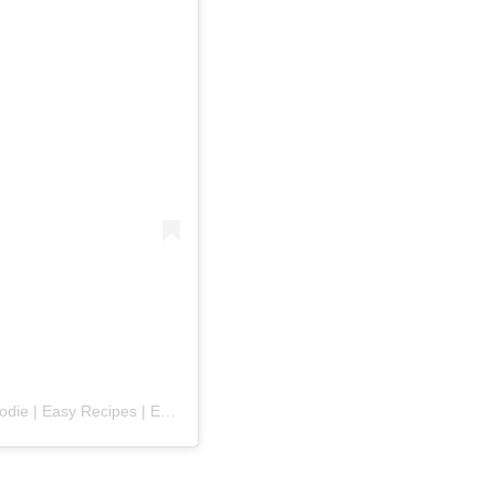
Una publicación compartida por Anna | Long Island Foodie | Easy Recipes | Eateries & Events (@foodiefavsli)