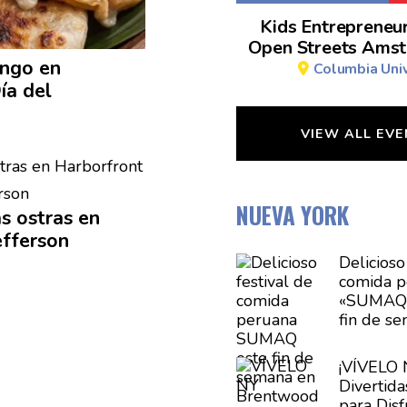
Kids Entrepreneu
Open Streets Amst
ingo en
Columbia Univ
ía del
VIEW ALL EV
NUEVA YORK
s ostras en
efferson
Delicioso
comida p
«SUMAQ 
fin de s
Brentwo
¡VÍVELO 
Divertid
para Disf