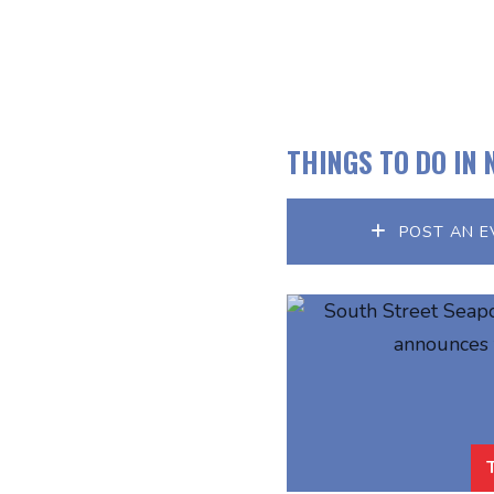
THINGS TO DO IN 
POST AN E