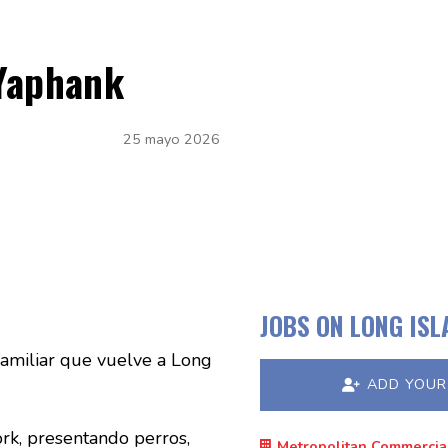
 Yaphank
25 mayo 2026
JOBS ON LONG IS
familiar que vuelve a Long
ADD YOUR
rk, presentando perros,
Metropolitan Commercia