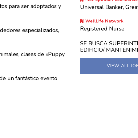
stos para ser adoptados y
Universal Banker, Gre
WellLife Network
Registered Nurse
ndedores especializados,
SE BUSCA SUPERINT
EDIFICIO/ MANTENIM
animales, clases de «Puppy
VIEW ALL JO
de un fantástico evento