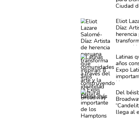
Ciudad d
Eliot Laz
Díaz:
Arti
herencia
transfor
comunid
del arte 
Latinas q
cultural
años
con
Expo Lat
importan
Hampton
Del béisb
Broadway
“Candelit
llega al 
Buena Vis
Club