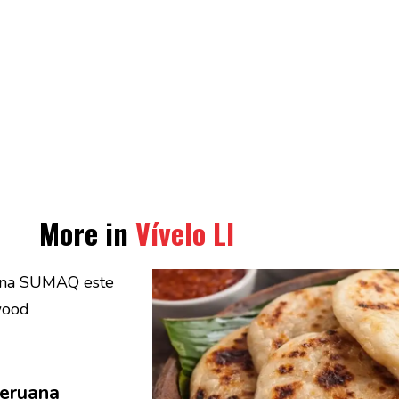
More in
Vívelo LI
peruana