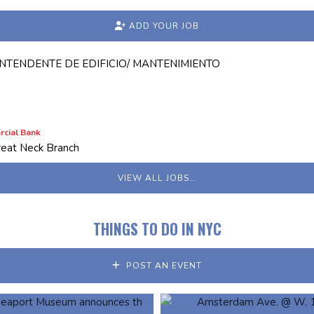
ADD YOUR JOB
NTENDENTE DE EDIFICIO/ MANTENIMIENTO
cial Bank
reat Neck Branch
VIEW ALL JOBS…
THINGS TO DO IN NYC
POST AN EVENT