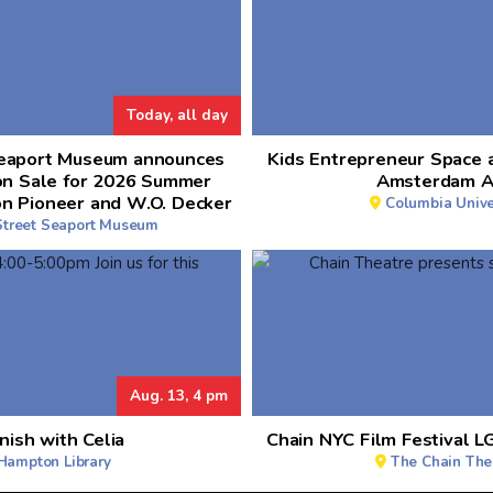
Today, all day
Seaport Museum announces
Kids Entrepreneur Space 
on Sale for 2026 Summer
Amsterdam A
on Pioneer and W.O. Decker
Columbia Unive
Street Seaport Museum
Aug. 13, 4 pm
nish with Celia
Chain NYC Film Festival L
Hampton Library
The Chain The