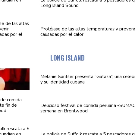
La policía de Suffolk rescata a 5 pescadores 
Long Island Sound
Protéjase de las altas
temperaturas
y preven
causadas por el calor
LONG ISLAND
Melanie Santiler presenta
“Gataza”,
una
celeb
y su identidad cubana
Delicioso festival de comida peruana «SUMAQ
semana en Brentwood
La policía de Suffolk rescata a 5 pescadores 