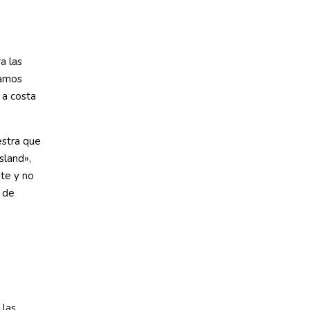
a las
tamos
 a costa
estra que
sland»,
nte y no
 de
 las