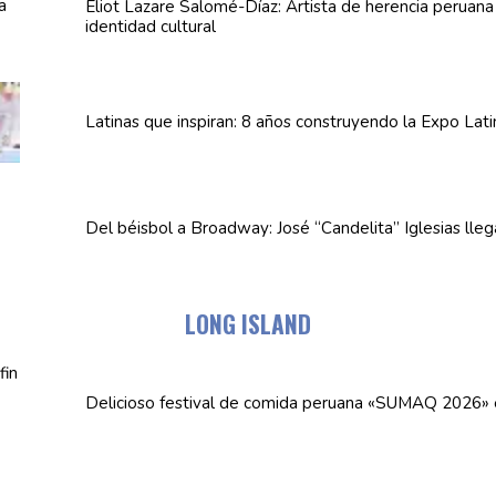
Eliot Lazare
Salomé-Díaz:
Artista de herencia peruan
identidad cultural
Latinas que inspiran: 8 años
construyendo
la Expo Lat
Del béisbol a Broadway: José
“Candelita”
Iglesias lle
LONG ISLAND
Delicioso festival de comida peruana «SUMAQ 2026»