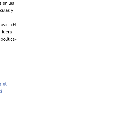
 en las
culas y
avin. «El
 fuera
política».
 el
i