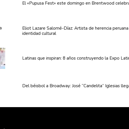
El «Pupusa Fest» este domingo en Brentwood celebra
Eliot Lazare
Salomé-Díaz:
Artista de herencia peruan
identidad cultural
Latinas que inspiran: 8 años
construyendo
la Expo Lat
Del béisbol a Broadway: José
“Candelita”
Iglesias lle