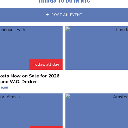
POST AN EVENT
Today, all day
kets Now on Sale for 2026
 and W.O. Decker
useum