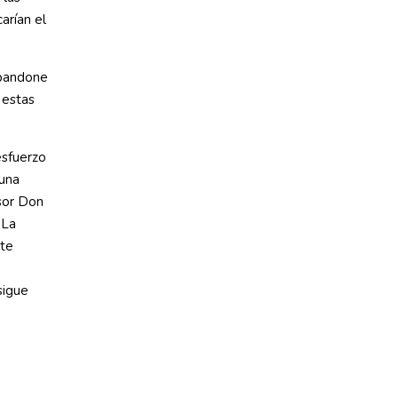
arían el
abandone
 estas
esfuerzo
 una
isor Don
 La
rte
sigue