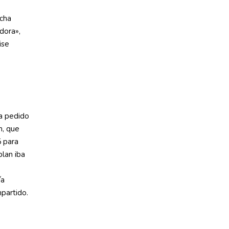
ucha
dora»,
ise
a pedido
n, que
5 para
plan iba
ía
mpartido.