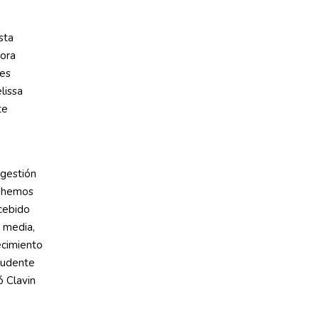
sta
a ​​
les
lissa
te
ngestión
e hemos
cebido
e media,
ecimiento
prudente
ó Clavin
.