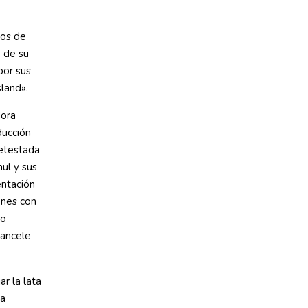
ios de
 de su
por sus
sland».
dora
ducción
etestada
ul y sus
ntación
ones con
zo
cancele
ar la lata
da