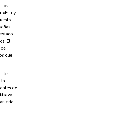
a los
i. «Estoy
puesto
queñas
 estado
os. El
 de
mos que
s los
 la
gentes de
a Nueva
ían sido