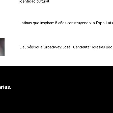
identidad cultural
Latinas que inspiran: 8 años
construyendo
la Expo Lat
Del béisbol a Broadway: José
“Candelita”
Iglesias lle
rias.