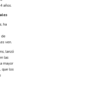
14 años.
iales
s, ha
s de
les ven.
ms, lanzó
en las
 la mayor
, que los
s