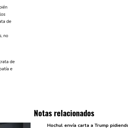
bién
los
ata de
s, no
trata de
patía e
Notas relacionados
Hochul envía carta a Trump pidien