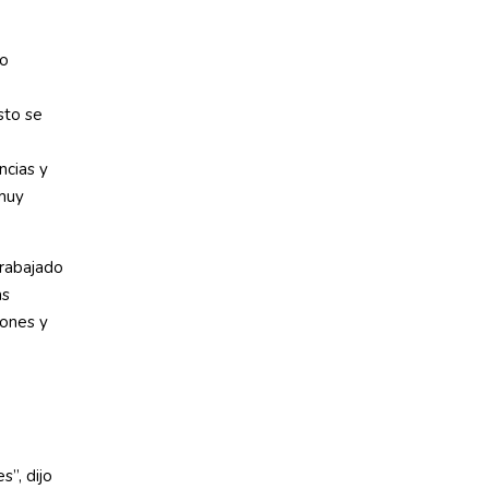
jo
sto se
ncias y
 muy
trabajado
as
iones y
s”, dijo