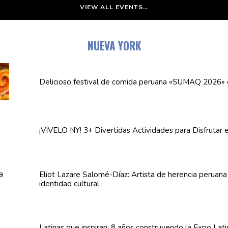
VIEW ALL EVENTS…
NUEVA YORK
Delicioso festival de comida peruana «SUMAQ 2026»
¡VÍVELO NY! 3+ Divertidas
Actividades
para Disfrutar 
Eliot Lazare
Salomé-Díaz:
Artista de herencia peruan
identidad cultural
Latinas que inspiran: 8 años
construyendo
la Expo Lat