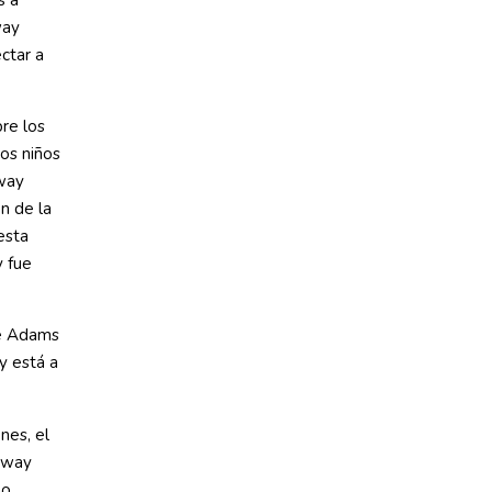
s a
way
ectar a
re los
ios niños
bway
en de la
esta
y fue
de Adams
y está a
nes, el
bway
ño