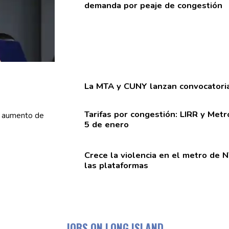
demanda por peaje de
congestión
La MTA y CUNY lanzan
convocatori
Tarifas por
congestión:
LIRR y
Metr
5 de enero
Crece la violencia en el metro de 
las
plataformas
JOBS ON LONG ISLAND