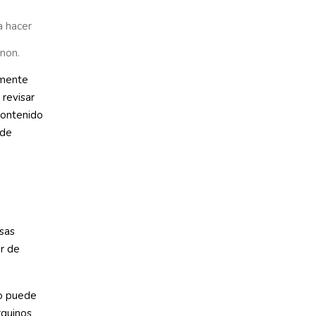
a hacer
nnon.
rmente
 revisar
contenido
 de
sas
r de
lo puede
rquinos