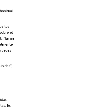
habitual
 de los
 sobre el
k. “En un
ralmente
a veces
úpidas”,
idas,
tas. Es