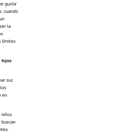
e gusta’
s, cuando
 un
ser la
os
 límites
 hijos
mar sus
los
n en
 niños
o buscan
ntes.