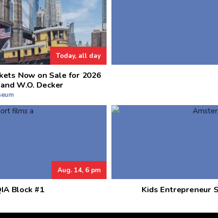
Today, all day
kets Now on Sale for 2026
 and W.O. Decker
useum
Aug. 14, 6 pm
QIA Block #1
Kids Entrepreneur 