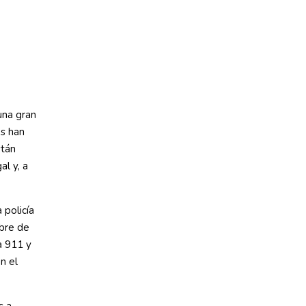
una gran
es han
stán
al y, a
 policía
bre de
ía 911 y
n el