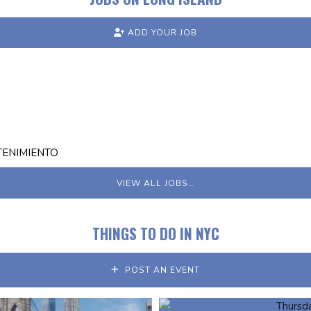
ADD YOUR JOB
TENIMIENTO
VIEW ALL JOBS…
THINGS TO DO IN NYC
POST AN EVENT