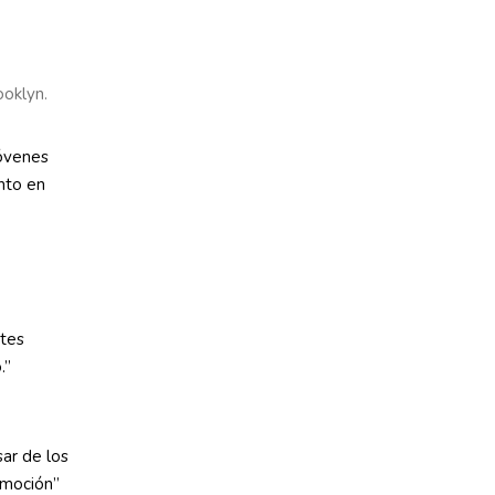
ooklyn.
jóvenes
nto en
ntes
.”
ar de los
“emoción”