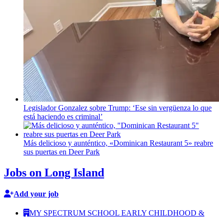
Legislador Gonzalez sobre Trump: ‘Ese sin vergüenza lo que
está haciendo es criminal’
Más delicioso y
aunténtico,
«Dominican
Restaurant 5» reabre
sus puertas en Deer Park
Jobs on Long Island
Add your job
MY SPECTRUM SCHOOL EARLY CHILDHOOD &