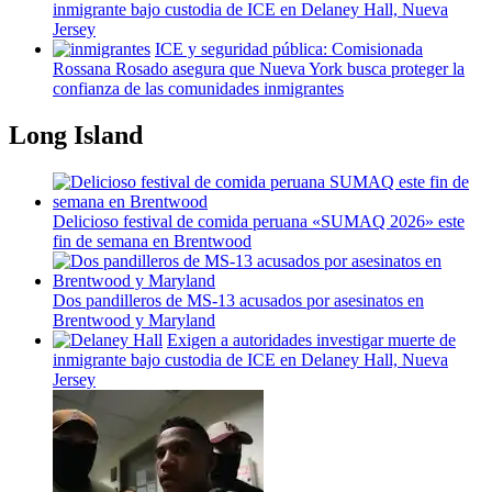
inmigrante bajo custodia de ICE en Delaney Hall, Nueva
Jersey
ICE y seguridad pública:
Comisionada
Rossana Rosado asegura que Nueva York busca proteger la
confianza de las
comunidades
inmigrantes
Long Island
Delicioso festival de comida peruana «SUMAQ 2026» este
fin de semana en Brentwood
Dos
pandilleros
de MS-13 acusados por asesinatos en
Brentwood y Maryland
Exigen a
autoridades
investigar muerte de
inmigrante bajo custodia de ICE en Delaney Hall, Nueva
Jersey