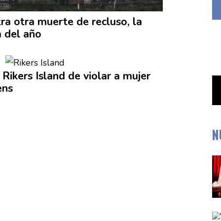
tra otra muerte de recluso, la
a del año
 Rikers Island de violar a mujer
ens
N