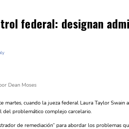
ntrol federal: designan adm
aly
o por Dean Moses
ste martes, cuando la jueza federal Laura Taylor Swain 
ol del problemático complejo carcelario.
rador de remediación” para abordar los problemas que 