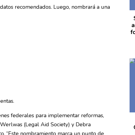
ndidatos recomendados. Luego, nombrará a una
a
f
entas.
enes federales para implementar reformas,
e Werlwas (Legal Aid Society) y Debra
to. “Este nombramiento marca un punto de