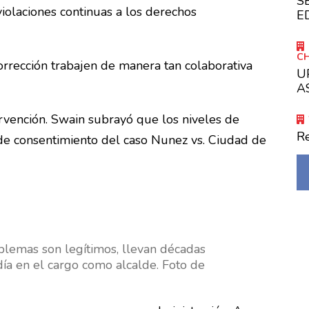
S
iolaciones continuas a los derechos
E
C
rrección trabajen de manera tan colaborativa
U
A
rvención. Swain subrayó que los niveles de
R
 de consentimiento del caso Nunez vs. Ciudad de
oblemas son legítimos, llevan décadas
ía en el cargo como alcalde. Foto de