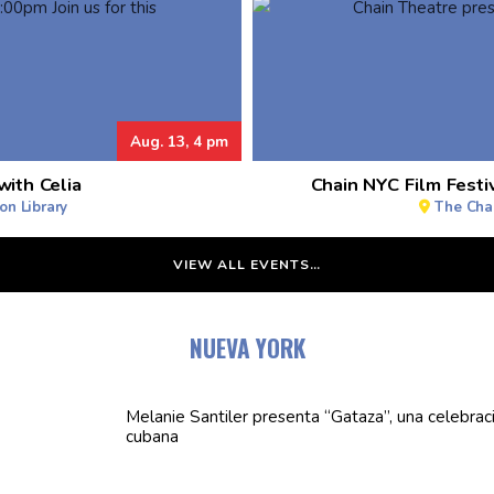
Aug. 13, 4 pm
with Celia
Chain NYC Film Festi
n Library
The Cha
VIEW ALL EVENTS…
NUEVA YORK
Melanie Santiler presenta
“Gataza”,
una
celebrac
cubana