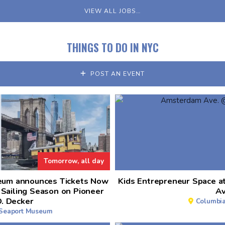
VIEW ALL JOBS…
THINGS TO DO IN NYC
POST AN EVENT
Tomorrow, all day
eum announces Tickets Now
Kids Entrepreneur Space 
Sailing Season on Pioneer
Av
. Decker
Columbia
 Seaport Museum