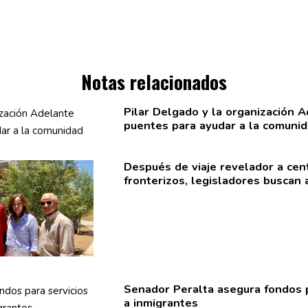
Notas relacionados
Pilar Delgado y la
organización
Ad
puentes para ayudar a la comuni
Después de viaje revelador a ce
fronterizos,
legisladores
buscan a
Senador Peralta asegura fondos p
a
inmigrantes