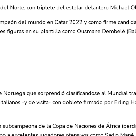
del Norte, con triplete del estelar delantero Michael Ol
ampeón del mundo en Catar 2022 y como firme candidat
des figuras en su plantilla como Ousmane Dembélé (Bal
 Noruega que sorprendió clasificándose al Mundial tras 
italianos -y de visita- con doblete firmado por Erling 
o subcampeona de la Copa de Naciones de África (perdió
ipo a excelentes jugadores ofensivos como Sadio Mané,