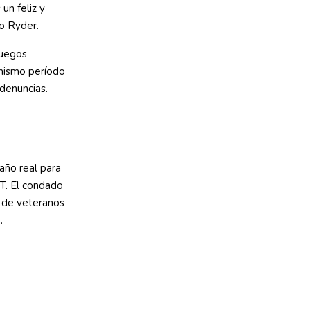
un feliz y
do Ryder.
fuegos
 mismo período
denuncias.
año real para
T. El condado
 de veteranos
.