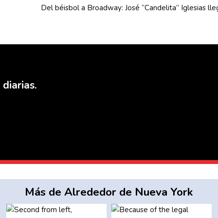
Del béisbol a Broadway: José
“Candelita”
Iglesias ll
diarias.
Más de Alrededor de Nueva York