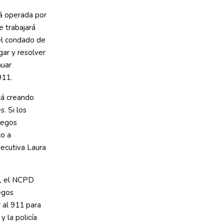
rá operada por
 trabajará
el condado de
ar y resolver
nuar
911.
stá creando
. Si los
uegos
co a
ecutiva Laura
o, el NCPD
uegos
r al 911 para
y la policía