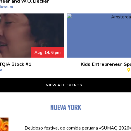
neer and W.O. Decker
 Museum
Aug. 14, 6 pm
TQIA Block #1
Kids Entrepreneur Sp
re
VIEW ALL EVENTS…
NUEVA YORK
Delicioso festival de comida peruana «SUMAQ 2026