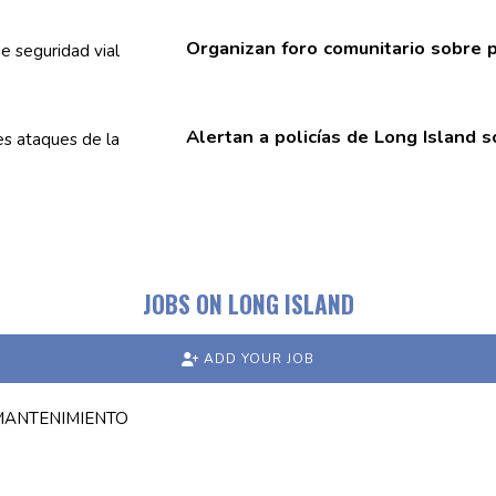
Organizan foro
comunitario
sobre p
Alertan a policías de Long Island 
JOBS ON LONG ISLAND
ADD YOUR JOB
 MANTENIMIENTO