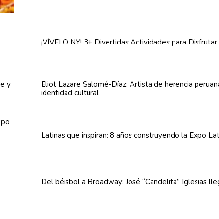
¡VÍVELO NY! 3+ Divertidas
Actividades
para Disfrutar
Eliot Lazare
Salomé-Díaz:
Artista de herencia perua
identidad cultural
Latinas que inspiran: 8 años
construyendo
la Expo La
Del béisbol a Broadway: José
“Candelita”
Iglesias ll