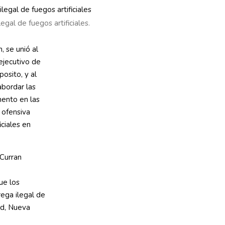
gal de fuegos artificiales.
, se unió al
 ejecutivo de
osito, y al
bordar las
ento en las
 ofensiva
iciales en
Curran
ue los
rega ilegal de
nd, Nueva