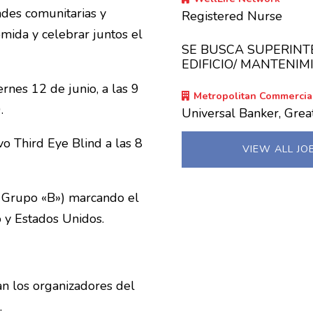
dades comunitarias y
Registered Nurse
omida y celebrar juntos el
SE BUSCA SUPERINT
EDIFICIO/ MANTENIM
rnes 12 de junio, a las 9
Metropolitan Commercia
.
Universal Banker, Gre
o Third Eye Blind a las 8
VIEW ALL JO
 Grupo «B») marcando el
o y Estados Unidos.
an los organizadores del
.