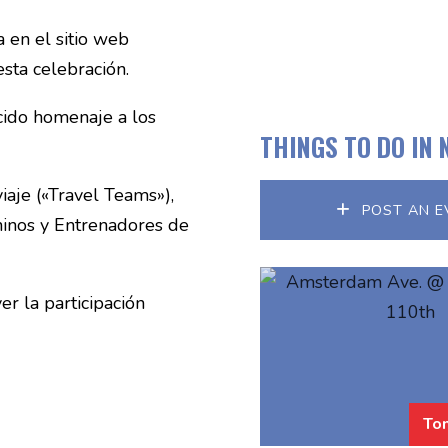
a en el sitio web
sta celebración.
cido homenaje a los
THINGS TO DO IN 
iaje («Travel Teams»),
POST AN E
ninos y Entrenadores de
r la participación
To