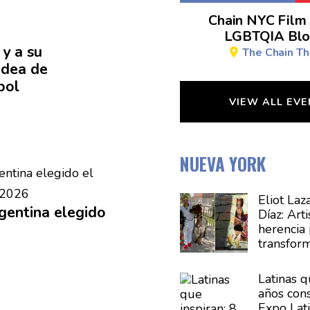
Chain NYC Film 
LGBTQIA Blo
 y a su
The Chain Th
 idea de
bol
VIEW ALL EV
NUEVA YORK
Eliot Laz
gentina elegido
Díaz:
Arti
herencia
transfor
comunid
del arte 
Latinas q
cultural
años
con
Expo Lat