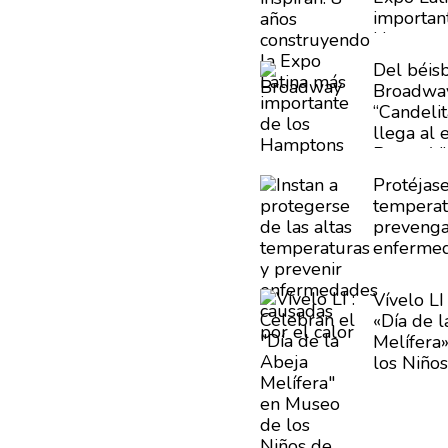
importan
Hampton
Del béisb
Broadway
“Candelit
llega al 
Buena Vis
Club
Protéjase
temperat
preveng
enferme
causadas 
Vívelo LI
«Día de l
Melífera
los Niños