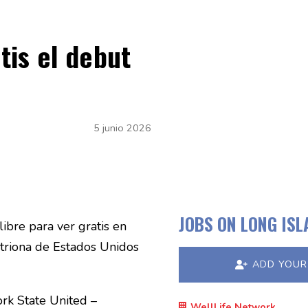
tis el debut
5 junio 2026
JOBS ON LONG IS
ibre para ver gratis en
itriona de Estados Unidos
ADD YOUR
ork State United –
WellLife Network