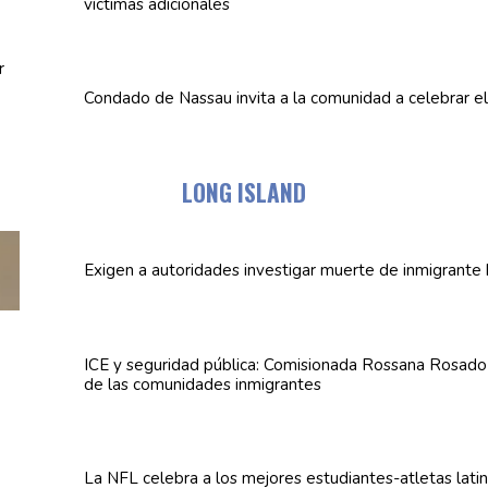
víctimas
adicionales
Condado de Nassau invita a la comunidad a celebrar e
LONG ISLAND
Exigen a
autoridades
investigar muerte de inmigrante 
ICE y seguridad pública:
Comisionada
Rossana Rosado a
de las
comunidades
inmigrantes
La NFL celebra a los mejores
estudiantes-atletas
lati