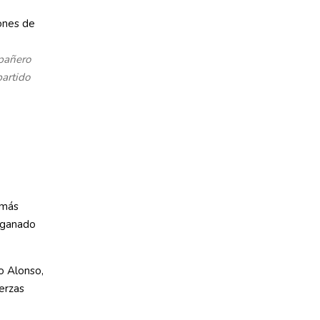
mpañero
partido
 más
r ganado
o Alonso,
uerzas