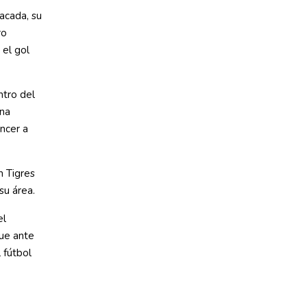
acada, su
ro
 el gol
ntro del
rna
ncer a
n Tigres
su área.
el
ue ante
 fútbol