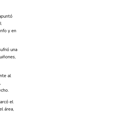
 apuntó
l
unfo y en
ufrió una
uiñones,
nte al
,
echo.
arcó el
el área,