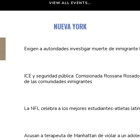
VIEW ALL EVENTS…
NUEVA YORK
Exigen a
autoridades
investigar muerte de inmigrante 
ICE y seguridad pública:
Comisionada
Rossana Rosado a
de las
comunidades
inmigrantes
La NFL celebra a los mejores
estudiantes-atletas
lati
Acusan a terapeuta de Manhattan de violar a un
adole