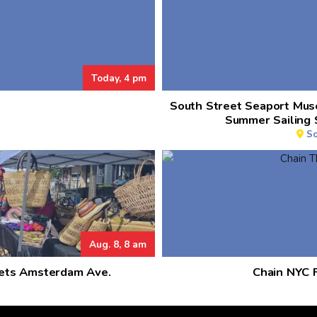
Today, 4 pm
South Street Seaport Mus
Summer Sailing 
So
Aug. 8, 8 am
eets Amsterdam Ave.
Chain NYC F