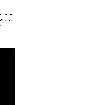
sentante
del 2021
e