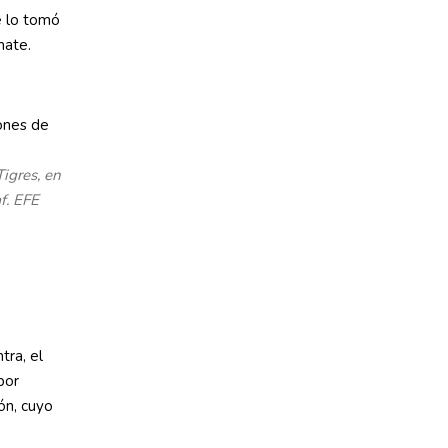
e lo tomó
mate.
Tigres, en
f. EFE
tra, el
por
ón, cuyo