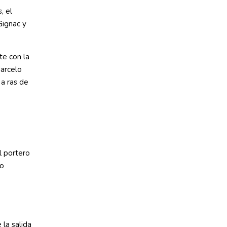
, el
Gignac y
e con la
Marcelo
 a ras de
l portero
do
 la salida