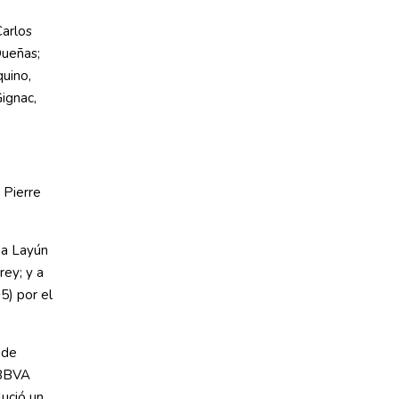
arlos
Dueñas;
quino,
ignac,
 Pierre
 a Layún
rey; y a
5) por el
 de
 BBVA
ució un