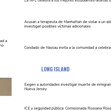
La NFL celebra a los mejores
estudiantes-atletas
l
Acusan a terapeuta de Manhattan de violar a un
ad
investigan posibles víctimas
adicionales
Condado de Nassau invita a la comunidad a celebra
LONG ISLAND
Exigen a
autoridades
investigar muerte de inmigran
Nueva Jersey
ICE y seguridad pública:
Comisionada
Rossana Rosa