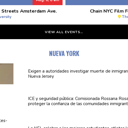
n Streets Amsterdam Ave.
Chain NYC Film F
ersity
Th
VIEW ALL EVENTS…
NUEVA YORK
Exigen a
autoridades
investigar muerte de inmigran
Nueva Jersey
ICE y seguridad pública:
Comisionada
Rossana Rosa
proteger la confianza de las
comunidades
inmigran