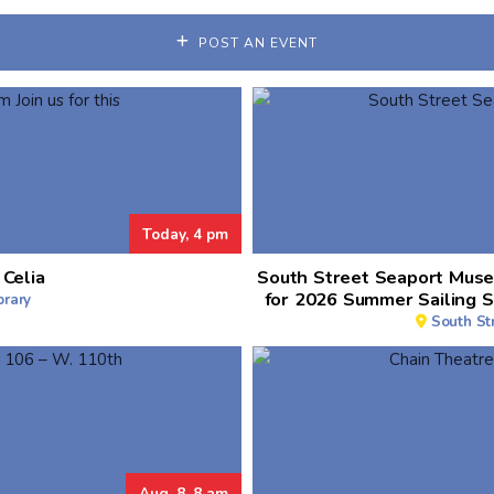
POST AN EVENT
Today, 4 pm
 Celia
South Street Seaport Mus
for 2026 Summer Sailing 
brary
South St
Aug. 8, 8 am