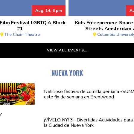
Aug. 14, 6 pm
Au
Film Festival LGBTQIA Block
Kids Entrepreneur Space
#1
Streets Amsterdam 
The Chain Theatre
Columbia Universit
VIEW ALL EVENTS…
NUEVA YORK
Delicioso festival de comida peruana «SU
este fin de semana en Brentwood
¡VÍVELO NY! 3+ Divertidas
Actividades
para 
la Ciudad de Nueva York