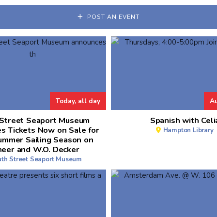
POST AN EVENT
Today, all day
Au
 Street Seaport Museum
Spanish with Celi
s Tickets Now on Sale for
Hampton Library
ummer Sailing Season on
neer and W.O. Decker
th Street Seaport Museum