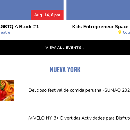
Aug. 14, 6 pm
 LGBTQIA Block #1
Kids Entrepreneur Space
heatre
Col
VIEW ALL EVENTS…
NUEVA YORK
Delicioso festival de comida peruana «SUMAQ 202
¡VÍVELO NY! 3+ Divertidas
Actividades
para Disfrut