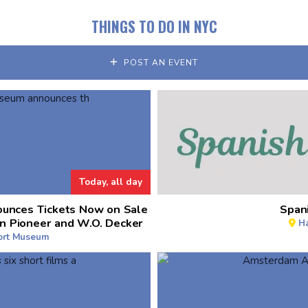
THINGS TO DO IN NYC
POST AN EVENT
Today, all day
unces Tickets Now on Sale
Spani
n Pioneer and W.O. Decker
H
port Museum