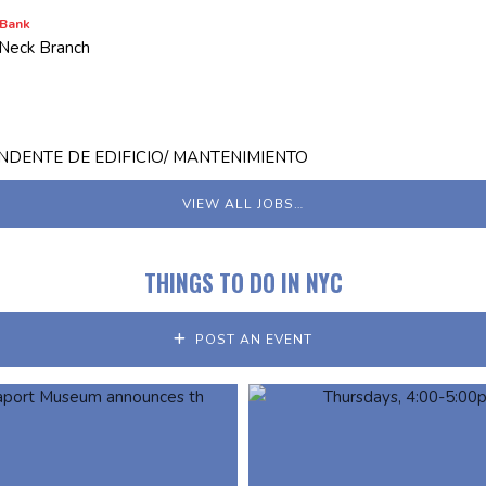
 Bank
 Neck Branch
NDENTE DE EDIFICIO/ MANTENIMIENTO
VIEW ALL JOBS…
THINGS TO DO IN NYC
POST AN EVENT