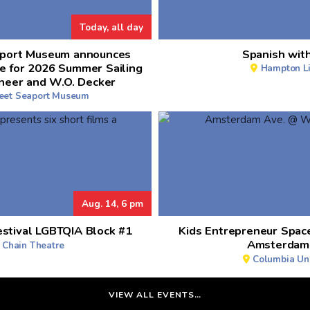
Today, all day
aport Museum announces
Spanish with
e for 2026 Summer Sailing
Hampton Li
neer and W.O. Decker
reet Seaport Museum
Aug. 14, 6 pm
estival LGBTQIA Block #1
Kids Entrepreneur Spac
Amsterdam
 Chain Theatre
Columbia Uni
VIEW ALL EVENTS…