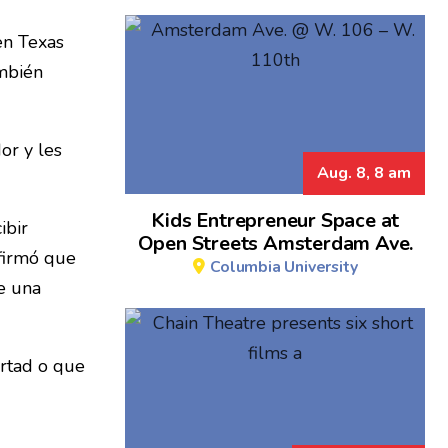
en Texas
ambién
or y les
Aug. 8, 8 am
Kids Entrepreneur Space at
ibir
Open Streets Amsterdam Ave.
afirmó que
Columbia University
e una
rtad o que