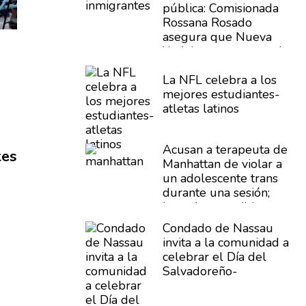
pública:
Comisionada
Rossana Rosado
asegura que Nueva
York busca proteger la
confianza de las
comunidades
La NFL celebra a los
inmigrantes
mejores
estudiantes-
atletas
latinos
Acusan a terapeuta de
tes
Manhattan de violar a
un
adolescente
trans
durante una sesión;
investigan posibles
víctimas
adicionales
Condado de Nassau
invita a la comunidad a
celebrar el Día del
Salvadoreño-
Americano