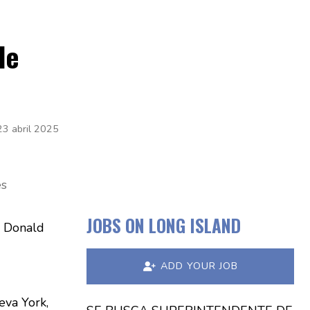
de
23 abril 2025
es
JOBS ON LONG ISLAND
e Donald
ADD YOUR JOB
eva York,