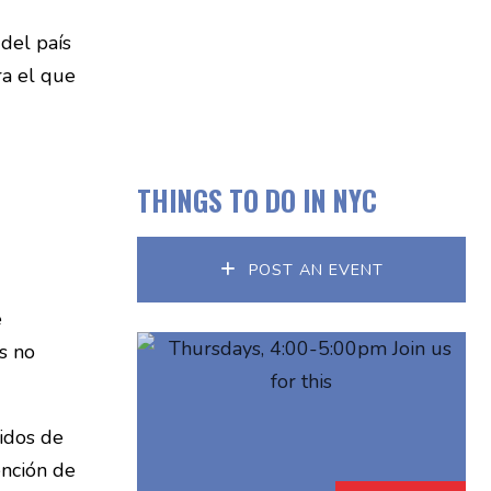
 del país
ra el que
THINGS TO DO IN NYC
POST AN EVENT
e
s no
idos de
ención de