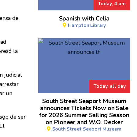
Today, 4 pm
fensa de
Spanish with Celia
Hampton Library
dad
presó la
 judicial
rrestar,
Today, all day
ar un
South Street Seaport Museum
announces Tickets Now on Sale
for 2026 Summer Sailing Season
sgo de ser
on Pioneer and W.O. Decker
El
South Street Seaport Museum