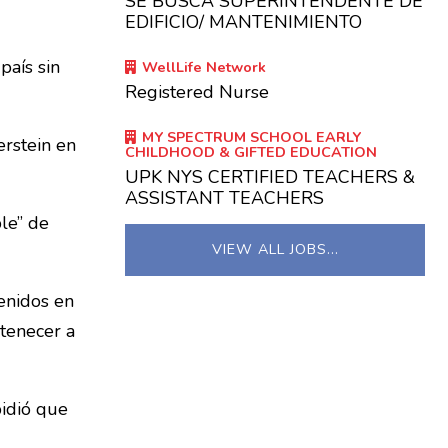
SE BUSCA SUPERINTENDENTE DE
EDIFICIO/ MANTENIMIENTO
país sin
WellLife Network
Registered Nurse
MY SPECTRUM SCHOOL EARLY
erstein en
CHILDHOOD & GIFTED EDUCATION
UPK NYS CERTIFIED TEACHERS &
ASSISTANT TEACHERS
le” de
VIEW ALL JOBS…
tenidos en
rtenecer a
pidió que