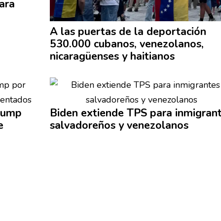
ara
A las puertas de la
deportación
530.000 cubanos,
venezolanos,
nicaragüenses
y haitianos
rump
Biden extiende TPS para
inmigran
e
salvadoreños
y
venezolanos