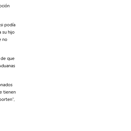
oción
si podía
 su hijo
e no
 de que
 Aduanas
ionados
e tienen
porten”,