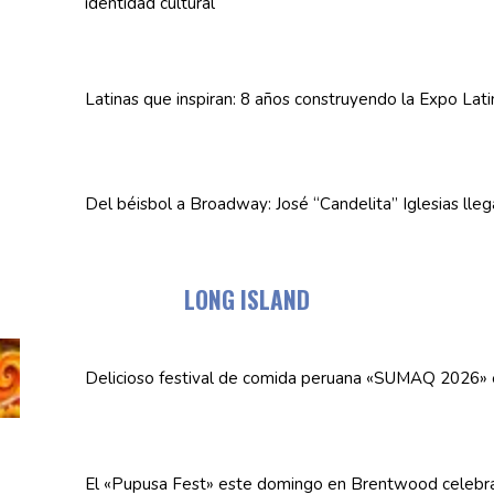
identidad cultural
Latinas que inspiran: 8 años
construyendo
la Expo Lat
Del béisbol a Broadway: José
“Candelita”
Iglesias lle
LONG ISLAND
Delicioso festival de comida peruana «SUMAQ 2026»
El «Pupusa Fest» este domingo en Brentwood celebra