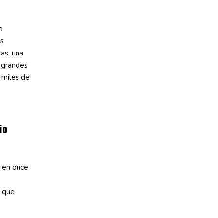
e
os
as, una
n grandes
 miles de
io
6 en once
, que