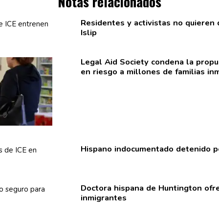
Notas relacionados
Residentes y activistas no quiere
Islip
Legal Aid Society condena la propu
en riesgo a millones de familias
in
Hispano
indocumentado
detenido p
Doctora hispana de Huntington ofre
inmigrantes