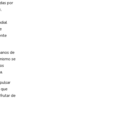
das por
,
dial
de
ente
manos de
anismo se
hos
a.
mpulsar
s que
sfrutar de