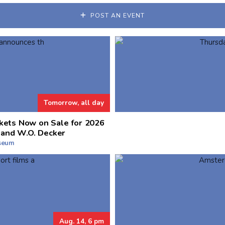
POST AN EVENT
Tomorrow, all day
kets Now on Sale for 2026
 and W.O. Decker
useum
Aug. 14, 6 pm