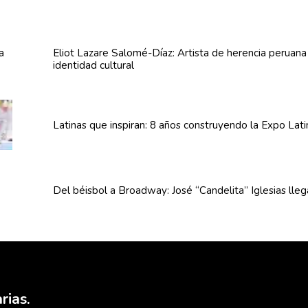
Eliot Lazare
Salomé-Díaz:
Artista de herencia peruan
identidad cultural
Latinas que inspiran: 8 años
construyendo
la Expo Lat
Del béisbol a Broadway: José
“Candelita”
Iglesias lle
rias.