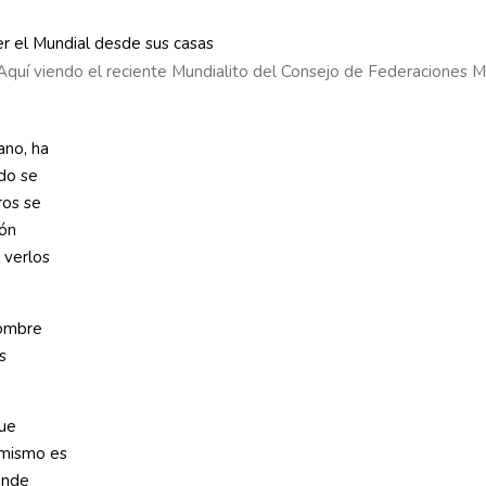
. Aquí viendo el reciente Mundialito del Consejo de Federaciones
ano, ha
ndo se
ros se
ión
 verlos
nombre
s
que
 mismo es
donde