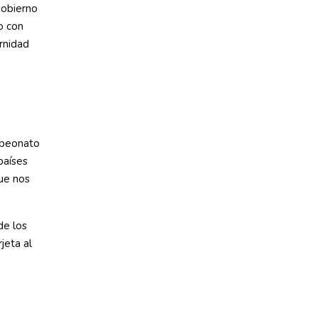
Gobierno
o con
rnidad
mpeonato
países
que nos
de los
jeta al