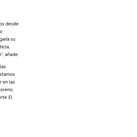
tros desde
mo
garía su
teza,
n”, añade.
las
Estamos
 en las
Moreno,
rte El