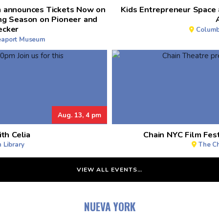
 announces Tickets Now on
Kids Entrepreneur Space
ng Season on Pioneer and
ecker
Columb
Seaport Museum
Aug. 13, 4 pm
th Celia
Chain NYC Film Fes
 Library
The Ch
VIEW ALL EVENTS…
NUEVA YORK