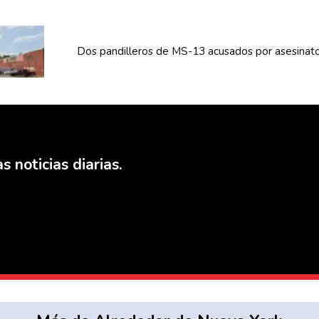
Dos
pandilleros
de MS-13 acusados por asesinat
s noticias diarias.