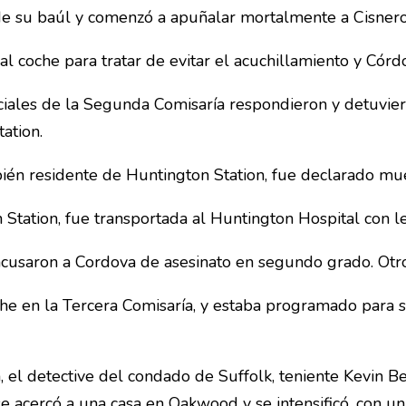
 su baúl y comenzó a apuñalar mortalmente a Cisneros,
l coche para tratar de evitar el acuchillamiento y Córd
ficiales de la Segunda Comisaría respondieron y detuvi
ation.
ién residente de Huntington Station, fue declarado mue
Station, fue transportada al Huntington Hospital con l
acusaron a Cordova de asesinato en segundo grado. Otro
e en la Tercera Comisaría, y estaba programado para se
, el detective del condado de Suffolk, teniente Kevin B
se acercó a una casa en Oakwood y se intensificó, con u