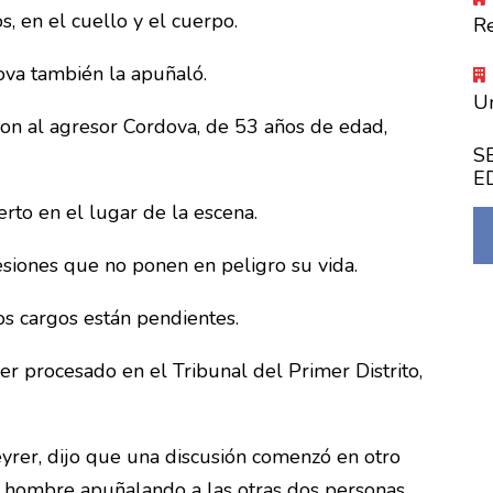
 en el cuello y el cuerpo.
R
ova también la apuñaló.
Un
eron al agresor Cordova, de 53 años de edad,
S
E
rto en el lugar de la escena.
esiones que no ponen en peligro su vida.
s cargos están pendientes.
r procesado en el Tribunal del Primer Distrito,
eyrer, dijo que una discusión comenzó en otro
n hombre apuñalando a las otras dos personas.