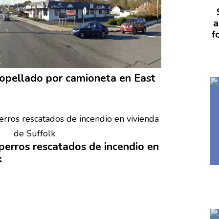
a
f
ropellado
por camioneta en East
 perros rescatados de incendio en
k