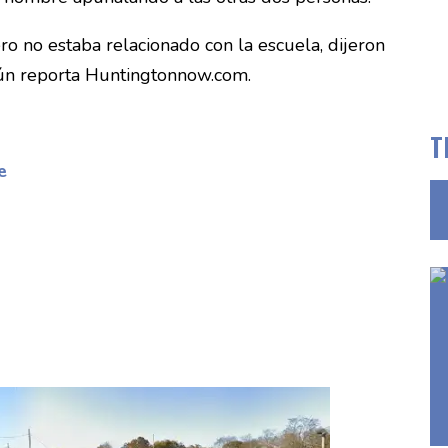
ero no estaba relacionado con la escuela, dijeron
egún reporta Huntingtonnow.com.
T
e