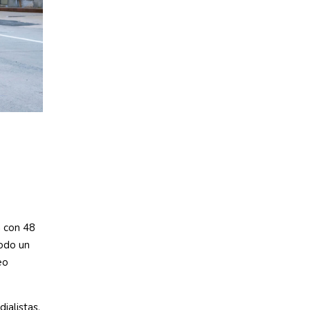
on 48 ​​
todo un
eo
ialistas,