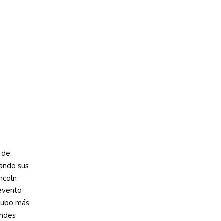
a de
rando sus
ncoln
 evento
hubo más
andes