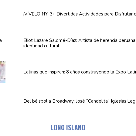
¡VÍVELO NY! 3+ Divertidas
Actividades
para Disfrutar 
Eliot Lazare
Salomé-Díaz:
Artista de herencia peruan
identidad cultural
Latinas que inspiran: 8 años
construyendo
la Expo Lat
Del béisbol a Broadway: José
“Candelita”
Iglesias lle
LONG ISLAND