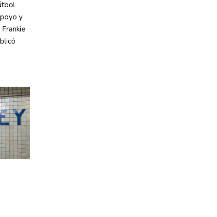
útbol
apoyo y
 Frankie
blicó