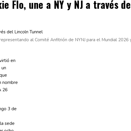
kie Flo, une a NY y NJ a través d
K” representando al Comité Anfitrión de NYNJ para el Mundial 2026
virtió en
 un
 que
en nombre
A 26
ingo 3 de
la sede
er ocho