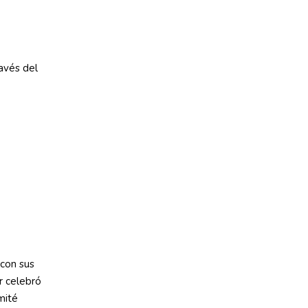
 con sus
ir celebró
mité