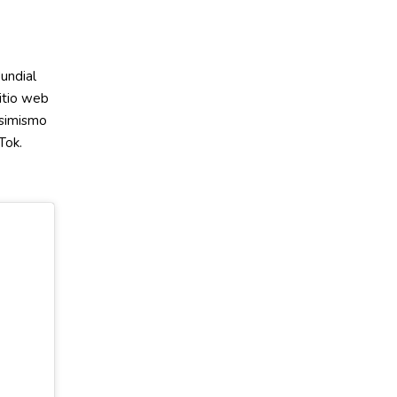
undial
itio web
asimismo
Tok.