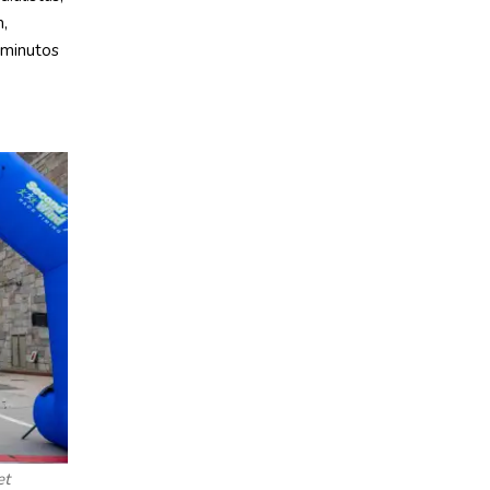
m,
 minutos
et