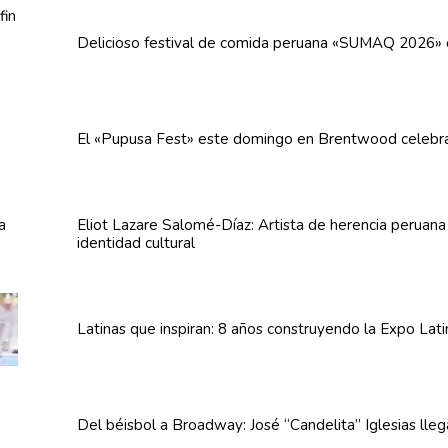
Delicioso festival de comida peruana «SUMAQ 2026»
El «Pupusa Fest» este domingo en Brentwood celebra
Eliot Lazare
Salomé-Díaz:
Artista de herencia peruan
identidad cultural
Latinas que inspiran: 8 años
construyendo
la Expo Lat
Del béisbol a Broadway: José
“Candelita”
Iglesias lle