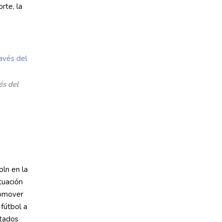
rte, la
és del
oln en la
tuación
romover
 fútbol a
stados