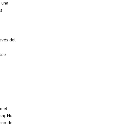
, una
os
oria
n el
snj. No
sino de