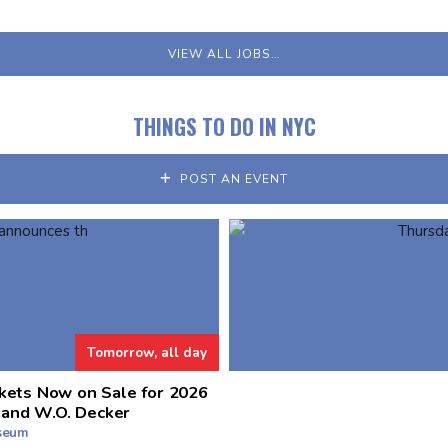
VIEW ALL JOBS…
THINGS TO DO IN NYC
POST AN EVENT
Tomorrow, all day
kets Now on Sale for 2026
 and W.O. Decker
useum