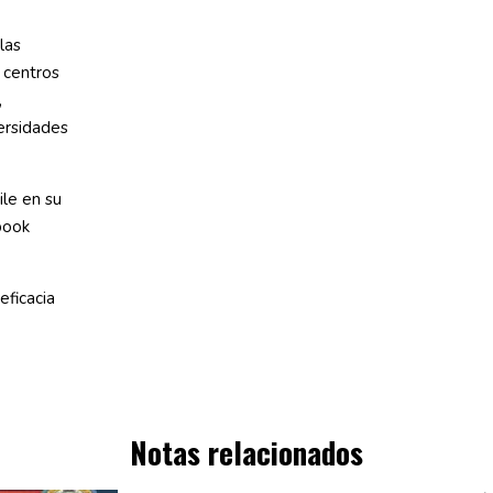
las
 centros
,
ersidades
le en su
book
eficacia
Notas relacionados