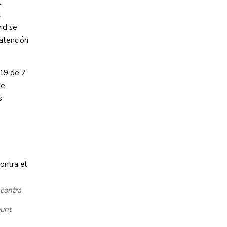
l
l
vid se
atención
-19 de 7
ue
s
 contra
ount