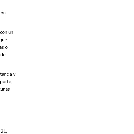
ión
 con un
 que
as o
 de
tancia y
sporte,
cunas
021,