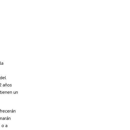
la
del
2 años
 tienen un
frecerán
amarán
 o a