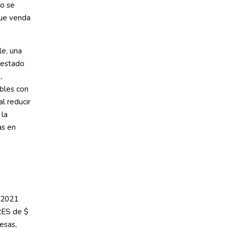
 o se
que venda
e, una
 estado
,
bles con
l reducir
 la
as en
e 2021
RES de $
esas,