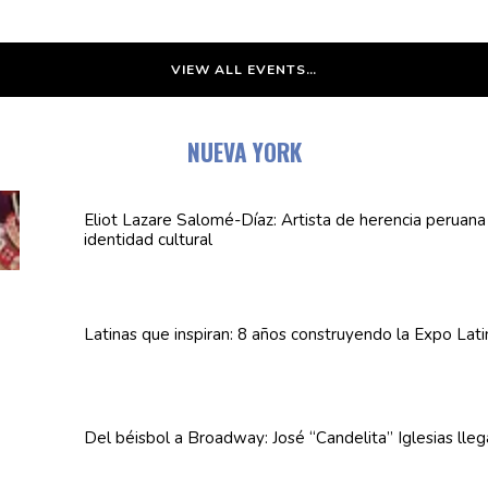
VIEW ALL EVENTS…
NUEVA YORK
Eliot Lazare
Salomé-Díaz:
Artista de herencia peruan
identidad cultural
Latinas que inspiran: 8 años
construyendo
la Expo Lat
Del béisbol a Broadway: José
“Candelita”
Iglesias lle