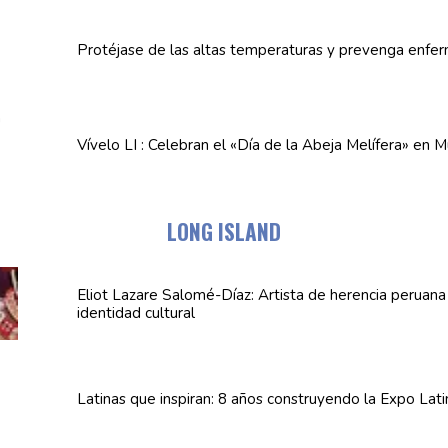
Protéjase de las altas
temperaturas
y prevenga
enfe
Vívelo LI : Celebran el «Día de la Abeja
Melífera»
en Mu
LONG ISLAND
Eliot Lazare
Salomé-Díaz:
Artista de herencia peruan
identidad cultural
Latinas que inspiran: 8 años
construyendo
la Expo Lat