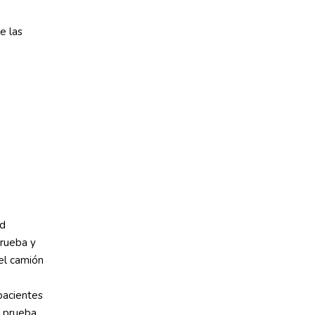
e las
ad
prueba y
el camión
pacientes
a prueba