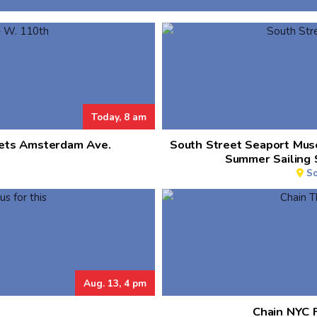
Today, 8 am
eets Amsterdam Ave.
South Street Seaport Mus
Summer Sailing 
So
Aug. 13, 4 pm
Chain NYC F