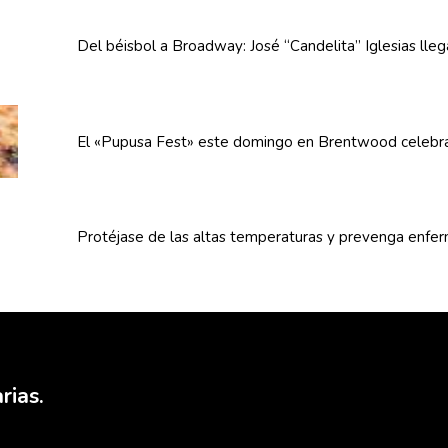
Del béisbol a Broadway: José
“Candelita”
Iglesias lle
El «Pupusa Fest» este domingo en Brentwood celebra
Protéjase de las altas
temperaturas
y prevenga
enfe
rias.