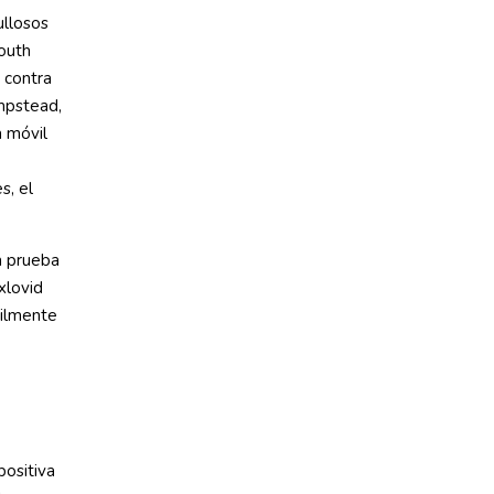
llosos
outh
 contra
mpstead,
 móvil
s, el
a prueba
xlovid
cilmente
ositiva