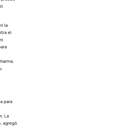
el
n la
tra el
es
para
Sharma,
u.
a para
n. La
», agregó.