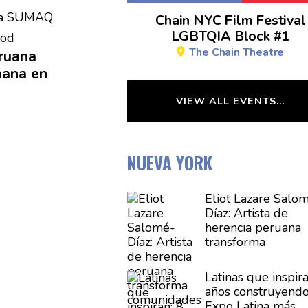
Chain NYC Film Festival
LGBTQIA Block #1
The Chain Theatre
eruana
mana en
VIEW ALL EVENTS…
NUEVA YORK
Eliot Lazare
Salom
Díaz:
Artista de
herencia peruana
transforma
comunidades
a tr
del arte y la ident
Latinas que inspira
cultural
años
construyend
Expo Latina más