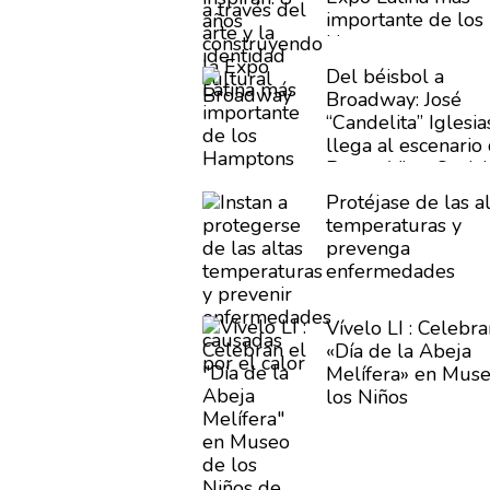
importante de los
Hamptons
Del béisbol a
Broadway: José
“Candelita”
Iglesia
llega al escenario
Buena Vista Social
Club
Protéjase de las a
temperaturas
y
prevenga
enfermedades
causadas por el ca
Vívelo LI : Celebra
«Día de la Abeja
Melífera»
en Muse
los Niños