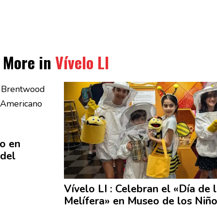
More in
Vívelo LI
o en
del
Vívelo LI : Celebran el «Día de 
Melífera»
en Museo de los Niñ