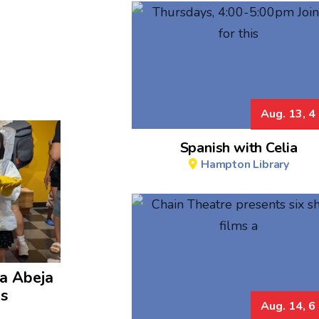
Aug. 13, 4
Spanish with Celia
Hampton Library
la Abeja
os
Aug. 14, 6