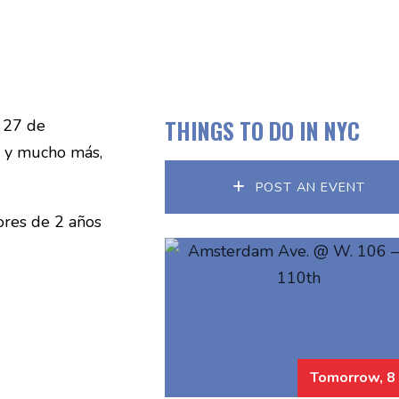
THINGS TO DO IN NYC
s 27 de
s y mucho más,
POST AN EVENT
ores de 2 años
Tomorrow, 8