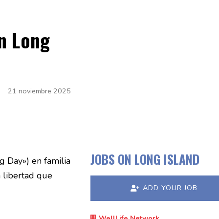
n Long
21 noviembre 2025
JOBS ON LONG ISLAND
g Day») en familia
 libertad que
ADD YOUR JOB
WellLife Network