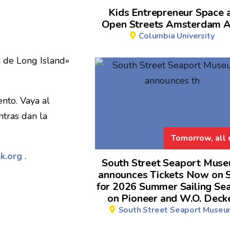
Kids Entrepreneur Space 
Open Streets Amsterdam A
Columbia University
 de Long Island»
nto. Vaya al
ntras dan la
Tomorrow, all 
k.org
.
South Street Seaport Mus
announces Tickets Now on 
for 2026 Summer Sailing Se
on Pioneer and W.O. Deck
South Street Seaport Muse